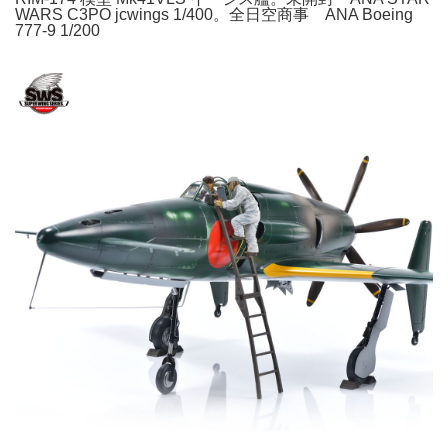
WARS C3PO jcwings 1/400。全日空商事 ANA Boeing
777-9 1/200