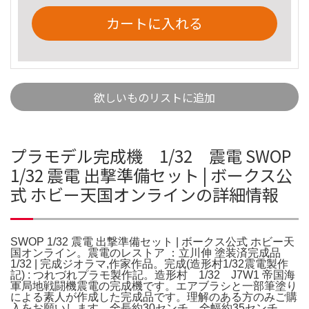
カートに入れる
欲しいものリストに追加
プラモデル完成機 1/32 震電 SWOP
1/32 震電 出撃準備セット | ボークス公
式 ホビー天国オンラインの詳細情報
SWOP 1/32 震電 出撃準備セット | ボークス公式 ホビー天
国オンライン。震電のレストア ：立川伸 塗装済完成品
1/32 | 完成ジオラマ,作家作品。完成(造形村1/32震電製作
記) : つれづれプラモ製作記。造形村 1/32 J7W1 帝国海
軍局地戦闘機震電の完成機です。エアブラシと一部筆塗り
による素人が作成した完成品です。理解のある方のみご購
入をお願いします。全長約30センチ、全幅約35センチ、