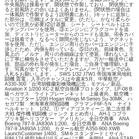
中央風防は接着せず、開状態で作製しており、閉状態にす
ると前風防との合いはよくありません。(閉状態の場合は
一体風防で作製するよう説明書にあり。)キットに追加し
た部分は、①脚はメタルに変更。(ただし、かなり柔らか
いので注意が必要)②計器盤、シート、シートベルトはエ
ッチングパーツを使用。③エンジンにプラグコードを追
加、ディストリビューターからのコードも追加。④各カバ
ーは脱着でき、なるべく隙間が生じないよう、マグネット
等を使用。ただし、エンジン周りのカバーはエンジンに干
渉したため、内側を削っている。⑤日の丸、前縁黄色、主
翼上の「ノルナ」周りの赤細線は全て塗装。壊れないよう
に丁寧に梱包をさせていただきますが、万が一輸送中に破
損、部品の外れ等が発生した場合、ご自身で修理願いま
す。写真が全てです。ノークレーム•ノーリターンでのみ
入札をお願いします。。SWS 1/32 J7W1 帝国海軍局地戦
闘機 震電」入手のチャンスは今週末5月。中華航空／
A330-300「台湾胡蝶蘭彩檜飛機記念」モデル／新品。
Aviation X 1/200 XC-2 航空自衛隊プロトタイプ。LP-08 B
級ペガサス ライトプレーンキット 上級者向。航空機・
ヘリコプター 1/200 Hogan Wings M-Series Su-30MK。ハ
セガワ製 米海軍夜間戦闘機 グラマンF6F-5Ｎ ナイト
ヘルキャット 1/32。① ディアゴスティーニ 第二次世界
大戦 傑作機 戦闘機 ジャンク まとめ売り。AH-1 コブラ
ブリキ製ヘリコプター アメリカン。全日空商事 ANA
Boeing 787-9 JA830A 1:200。全日空商事 ANA Boeing
787-9 JA893A 1:200。カタール航空 A350-900 XWB
LaunchCustomer 1/400。SM-6 スタンダードミサイル
RIM-174 模型 Mk41VLS イージス艦。未開封 ANA STAR