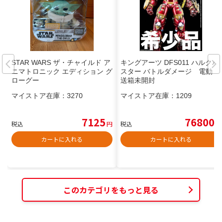
STAR WARS ザ・チャイルド ア
キングアーツ DFS011 ハルクバ
ニマトロニック エディション グ
スター バトルダメージ 電動 輸
ローグー
送箱未開封
マイストア在庫：
3270
マイストア在庫：
1209
7125
76800
税込
円
税込
円
カートに入れる
カートに入れる
このカテゴリをもっと見る