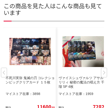
この商品を見た人はこんな商品も見て
います
不死川実弥 鬼滅の刃 コレクショ
ヴァイスシュヴァルツ アサルト
ンビッグクリアカード １５枚
リリィ 秘密の魔法の唱え方 千香
瑠 SP 4枚
マイストア在庫：
3898
マイストア在庫：
1959
11600
7282
税込
円
税込
円