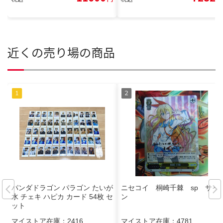
近くの売り場の商品
パンダドラゴン パラゴン たいが
ニセコイ 桐崎千棘 sp サイ
水 チェキ ハピカ カード 54枚 セ
ン
ット
マイストア在庫：
2416
マイストア在庫：
4781