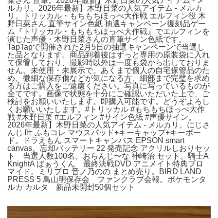
菜さん 直筆。2026年最新】木野日菜の人気アイテム - メ
ルカリ。2026年最新】木野日菜の人気アイテム - メルカ
リ。トリッカル・もちもちほっぺ大作戦 エルフィン役 木
野日菜さん 直筆サイン色紙 抽選キャンペーン復刻品ゲー
ム『トリッカル・もちもちほっぺ大作戦』でエルフィンを
演じた声優・木野日菜さんの直筆サイン色紙です。
TapTapで開催された2月5日の抽選キャンペーンで当選し
た品となります。商品到着後はずっと専用の原装袋に入れ
て保管しており、撮影時以外は一度も袋から出しておりま
せん。未使用・未展示で。あくまで個人の自宅保管品のた
め、微細な保存傷などが気になる方、細部まで完璧を求め
る方はご購入をご遠慮ください。写真に写っているものが
全てです。画像で状態を十分にご確認いただいた上で、ご
検討をお願いいたします。即購入可能です。どうぞよろし
くお願いいたします。#トリッカル #もちもちほっぺ大作
戦 #木野日菜 #エルフィン #サイン色紙 #声優サイン。
2026年最新】木野日菜の人気アイテム - メルカリ。にじさ
んじ 叶 ふもコレ マウスパッド+キーキャップ+キーボー
ド。ドラえもん スマートキャンバス EPSON smart
canvas。忘却バッテリー 22 発売記念 アクリルしおりセッ
ト 当選人数100名。おらんじ〜な 神崎治 セット。騎士A
KnightA ばぁうくん 最終決戦DVD アニメイト特典ブロ
マイド。ミリプロ 音ノ乃のの まとめ売り。BIRD LAND
PRESS 5 鳥山明保存会 ファンクラブ会報。ポケモンタ
ルカ カルタ 新品未開封50個セット