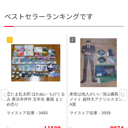
ベストセラーランキングです
忍たま乱太郎 ほわぬい ちびぐる
来世は他人がいい 深山霧島 くじ
み 善法寺伊作 五年生 書籍 まと
メイト 超特大アクリルスタンド
め売り
A賞
マイストア在庫：
3483
マイストア在庫：
3939