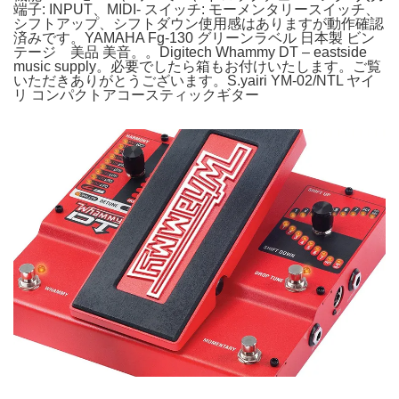
端子: INPUT、MIDI- スイッチ: モーメンタリースイッチ、
シフトアップ、シフトダウン使用感はありますが動作確認
済みです。YAMAHA Fg-130 グリーンラベル 日本製 ビン
テージ 美品 美音。。Digitech Whammy DT – eastside
music supply。必要でしたら箱もお付けいたします。ご覧
いただきありがとうございます。S.yairi YM-02/NTL ヤイ
リ コンパクトアコースティックギター