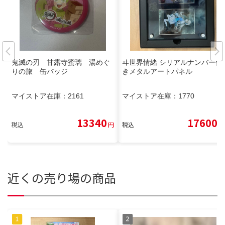
鬼滅の刃 甘露寺蜜璃 湯めぐ
ヰ世界情緒 シリアルナンバー付
りの旅 缶バッジ
きメタルアートパネル
マイストア在庫：
2161
マイストア在庫：
1770
13340
17600
税込
円
税込
円
近くの売り場の商品