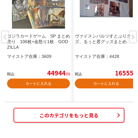
ゴジラカードゲーム SP まとめ
ヴァイスシバルツすとぷりグッ
売り 106枚+金怒り1枚 GOD
ズ、るぅと君グッズまとめ
ZILLA
マイストア在庫：
3609
マイストア在庫：
4428
44944
16555
税込
円
税込
円
カートに入れる
カートに入れる
このカテゴリをもっと見る