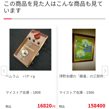
この商品を見た人はこんな商品も見て
います
ベムラム バディg
澤野水纓の「睡蓮」の三部作。
マイストア在庫：
1808
マイストア在庫：
2366
16820
158400
税込
円
税込
円