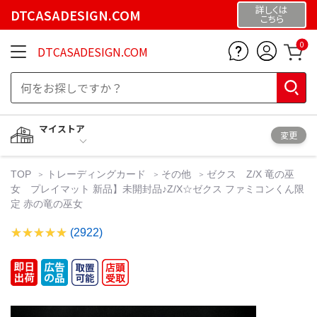
詳しくは
DTCASADESIGN.COM
こちら
0
DTCASADESIGN.COM
マイストア
変更
TOP
トレーディングカード
その他
ゼクス Z/X 竜の巫
女 プレイマット 新品】未開封品♪Z/X☆ゼクス ファミコンくん限
定 赤の竜の巫女
(2922)