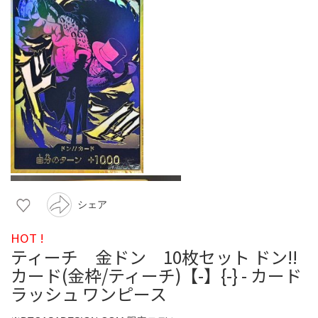
シェア
HOT !
ティーチ 金ドン 10枚セット ドン!!
カード(金枠/ティーチ)【-】{-} - カード
ラッシュ ワンピース