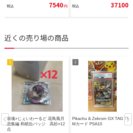
7540
37100
税込
円
税込
円
近くの売り場の商品
銀魂×じぇいわーるど 花鳥風月
Pikachu & Zekrom GX TAG TEA
総集編 和紙缶バッジ 高杉×12
Mカード PSA10
点