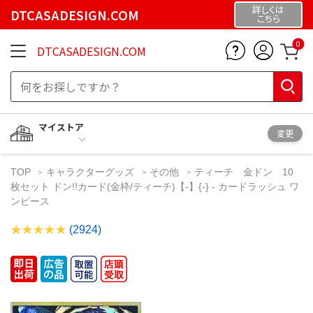
詳しくは
DTCASADESIGN.COM
こちら
0
DTCASADESIGN.COM
マイストア
変更
TOP
キャラクターグッズ
その他
ティーチ 金ドン 10
枚セット ドン!!カード(金枠/ティーチ)【-】{-} - カードラッシュ ワ
ンピース
(2924)