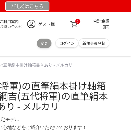
詳しくは
こちら
合計金額
ご利用案内
0
ゲスト様
0円
お問い合わせ
変更
ログイン
新規会員登録
の直筆絹本掛け軸箱書きあり - メルカリ
代将軍)の直筆絹本掛け軸箱
綱吉(五代将軍)の直筆絹本
り - メルカリ
 限定モデル
の使い心地などをご紹介いただいております！