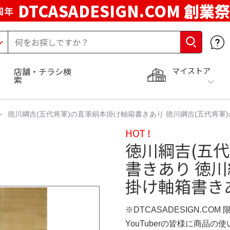
DTCASADESIGN.COM 創業祭
周年
マイストア
店舗・チラシ検
索
徳川綱吉(五代将軍)の直筆絹本掛け軸箱書きあり 徳川綱吉(五代将軍)
HOT !
徳川綱吉(五
書きあり 徳川
掛け軸箱書きあ
※DTCASADESIGN.COM
YouTuberの皆様に商品