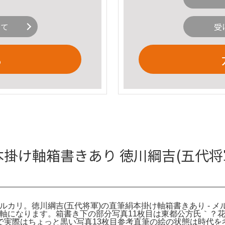
いて
受
る
本掛け軸箱書きあり 徳川綱吉(五代
メルカリ。徳川綱吉(五代将軍)の直筆絹本掛け軸箱書きあり - 
掛け軸になります。箱書き下の部分写真11枚目は東都公方氏｀？
実際はちょっと黒い写真13枚目参考直筆の絵の状態は時代を