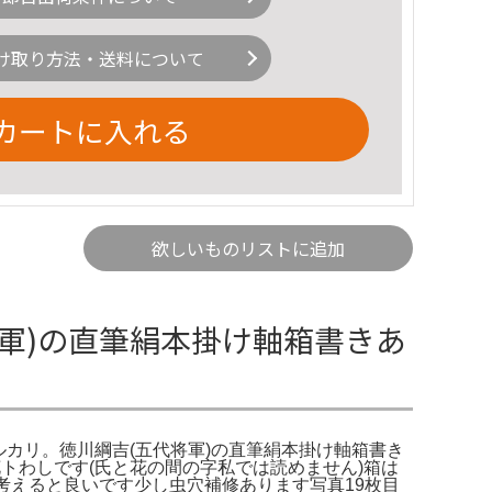
け取り方法・送料について
カートに入れる
欲しいものリストに追加
将軍)の直筆絹本掛け軸箱書きあ
メルカリ。徳川綱吉(五代将軍)の直筆絹本掛け軸箱書き
花トわしです(氏と花の間の字私では読めません)箱は
考えると良いです少し虫穴補修あります写真19枚目