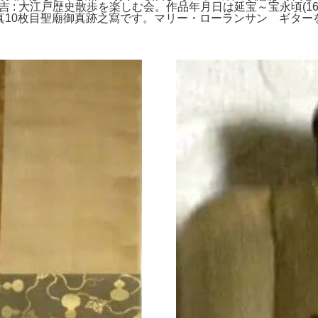
: 大江戸歴史散歩を楽しむ会。作品年月日は延宝～宝永頃(1673
分写真10枚目聖廟御真跡之寫です。マリー・ローランサン ギタ