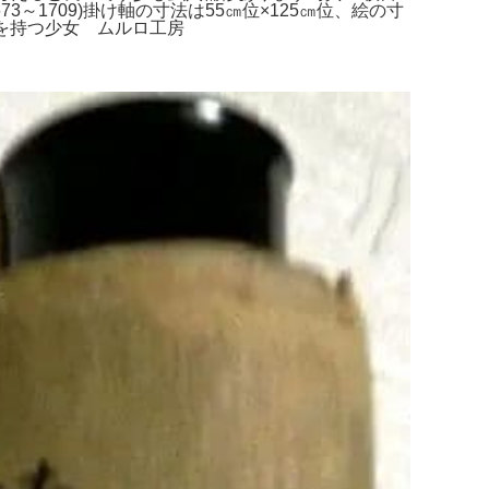
～1709)掛け軸の寸法は55㎝位×125㎝位、絵の寸
ーを持つ少女 ムルロ工房