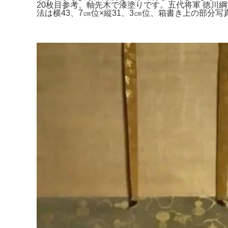
20枚目参考、軸先木で漆塗りです。五代将軍 徳川綱吉 
法は横43、7㎝位×縦31、3㎝位、箱書き上の部