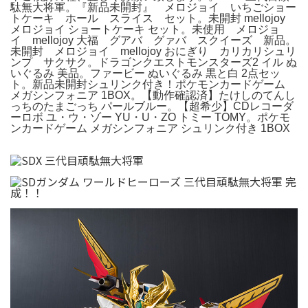
駄無大将軍。『新品未開封』 メロジョイ いちごショー
トケーキ ホール スライス セット。未開封 mellojoy
メロジョイ ショートケーキ セット。未使用 メロジョ
イ mellojoy 大福 グアバ グァバ スクイーズ 新品。
未開封 メロジョイ mellojoy おにぎり カリカリシュリ
ンプ サクサク。ドラゴンクエストモンスターズ2 イル ぬ
いぐるみ 美品。ファービー ぬいぐるみ 黒と白 2点セッ
ト。新品未開封シュリンク付き！ポケモンカードゲーム
メガシンフォニア 1BOX。【動作確認済】たけしのてんし
っちのたまごっち パールブルー。【超希少】CDレコーダ
ーロボ ユ・ウ・ゾー YU・U・ZO トミー TOMY。ポケモ
ンカードゲーム メガシンフォニア シュリンク付き 1BOX