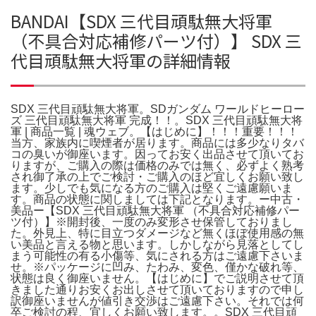
BANDAI【SDX 三代目頑駄無大将軍
（不具合対応補修パーツ付）】 SDX 三
代目頑駄無大将軍の詳細情報
SDX 三代目頑駄無大将軍。SDガンダム ワールドヒーロー
ズ 三代目頑駄無大将軍 完成！！。SDX 三代目頑駄無大将
軍 | 商品一覧 | 魂ウェブ。【はじめに】！！！重要！！！
当方、家族内に喫煙者が居ります。商品には多少なりタバ
コの臭いが御座います。因ってお安く出品させて頂いてお
りますが、ご購入の際は価格のみでは無く、必ずよく熟考
され御了承の上でご検討・ご購入のほど宜しくお願い致し
ます。少しでも気になる方のご購入は堅くご遠慮願いま
す。商品の状態に関しましては下記となります。ー中古・
美品ー【SDX 三代目頑駄無大将軍 （不具合対応補修パー
ツ付）】※開封後、一度のみ変形させ保管しておりまし
た。外見上、特に目立つダメージなど無くほぼ使用感の無
い美品と言える物と思います。しかしながら見落としてし
まう可能性の有る小傷等、気にされる方はご遠慮下さいま
せ。※パッケージに凹み、たわみ、変色、僅かな破れ等、
状態は良く御座いません。【はじめに】でご説明させて頂
きました通りお安くお出しさせて頂いておりますので申し
訳御座いませんが値引き交渉はご遠慮下さい。それでは何
卒ご検討の程、宜しくお願い致します。。SDX 三代目頑