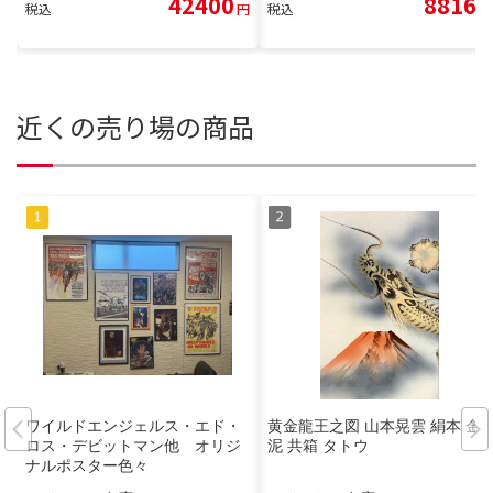
42400
8816
税込
円
税込
円
近くの売り場の商品
ワイルドエンジェルス・エド・
黄金龍王之図 山本晃雲 絹本 金
ロス・デビットマン他 オリジ
泥 共箱 タトウ
ナルポスター色々