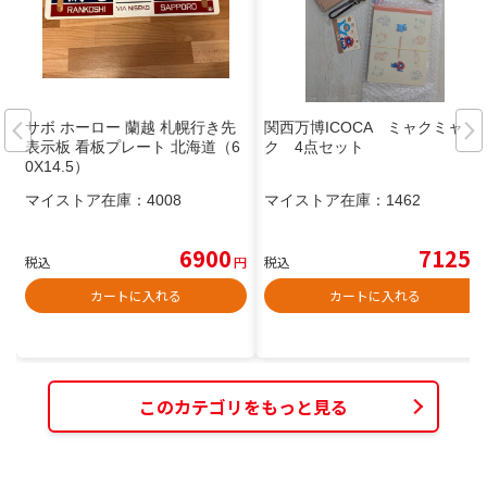
サボ ホーロー 蘭越 札幌行き先
関西万博ICOCA ミャクミャ
表示板 看板プレート 北海道（6
ク 4点セット
0X14.5）
マイストア在庫：
4008
マイストア在庫：
1462
6900
7125
税込
円
税込
円
カートに入れる
カートに入れる
このカテゴリをもっと見る