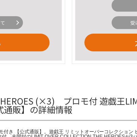
いて
受
る
E HEROES (×3) プロモ付 遊戯王LIMI
【公式通販】の詳細情報
S ×3プロモ付き 【公式通販】。遊戯王 リミットオーバーコレクション 
ロモ1枚付。未開封のLIMIT OVER COLLECTION THE H