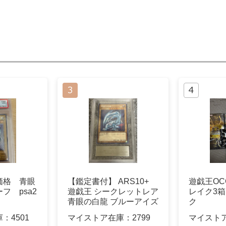
価格 青眼
【鑑定書付】 ARS10+
遊戯王OC
フ psa2
遊戯王 シークレットレア
レイク3
青眼の白龍 ブルーアイズ
ク
庫：
4501
マイストア在庫：
2799
マイスト