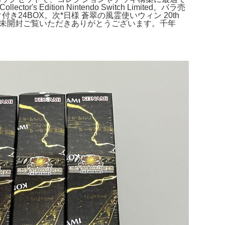
s Edition Nintendo Switch Limited。バラ売
4BOX。次*日様 蒼翠の風霊使いウィン 20th
ック- その他: 未開封ご覧いただきありがとうございます。千年