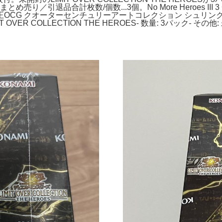
合計枚数/個数...3個。No More Heroes III 3 Collector'
G クオーターセンチュリーアートコレクション シュリンク付き2
LIMIT OVER COLLECTION THE HEROES- 数量: 3パ