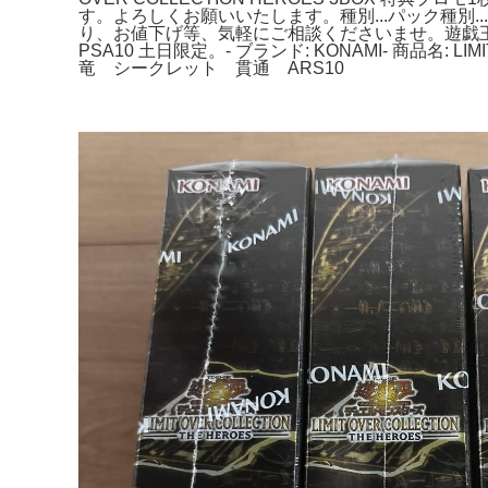
す。よろしくお願いいたします。種別...パック種別...まとめ売り／引退品
り、お値下げ等、気軽にご相談くださいませ。遊戯王OC
PSA10 土日限定。- ブランド: KONAMI- 商品名: 
竜 シークレット 貫通 ARS10