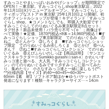
すみっコとやまいっぱいおみやげショップ』が期間限定で
OPEN！～東京駅。すみっコぐらしshop東京駅店」2022
年11月1日(火)リニューアルオープン。すみっコぐらし シ
ティポップなストア in 東京駅 '25年1月10日より開催!。初
のオフィシャルショップが登場！キデイランド「すみっコ
ぐらし shop。★コメントなしでも、即購入大歓迎です！
すみっこぐらしてのりぬいぐるみ東京駅限定8点セット、
タグ付き！新品未使用！バラ売り不可ヽ(´o｀；画像はす
べて実物！★定価、1870円税込×8体＝14,960円税込！◼️す
みっコぐらしショップ東京駅限定 てのりぬいぐるみ ①
ねこ ②とんかつ ③しろくま ◼️すみっコぐらしショッ
プ限定 てのりぬいぐるみ④しろくま ⑤とかげ ⑥ぺん
ぎん？ ⑦ねこ◼️すみっコぐらしコレクション てのりぬ
いぐるみ ⑧えびふらいのしっぽ【商品説明】〔サンエッ
クスキャラクター☆Sumikko gurashi☆san-x〕かわいいす
みっコ達と遊べる、大人気『すみっコぐらしコレクショ
ン』のてのりぬいぐるみです☆彡すみっこに並べてみた
り、集めたり♪ 小さなすみっコ達と一緒に楽しもう(*^-
^*)仕様内容【サイズ】約40〜60×45〜60×30〜
60mm【素 材】ソフトボア製ほか★ゆうパケットポスト
発送になります！種類···キャラクターサイズ···～14cm