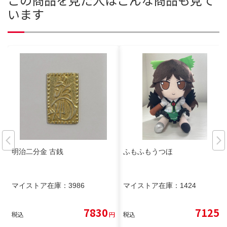
います
明治二分金 古銭
ふもふもうつほ
マイストア在庫：
3986
マイストア在庫：
1424
7830
7125
税込
円
税込
円