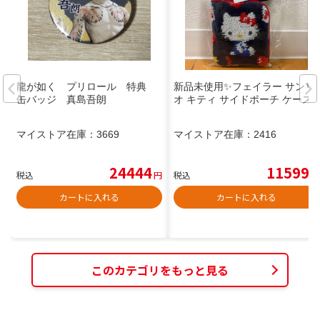
龍が如く プリロール 特典
新品未使用✨️フェイラー サンリ
缶バッジ 真島吾朗
オ キティ サイドポーチ ケース
マイストア在庫：
3669
マイストア在庫：
2416
24444
11599
税込
円
税込
円
カートに入れる
カートに入れる
このカテゴリをもっと見る