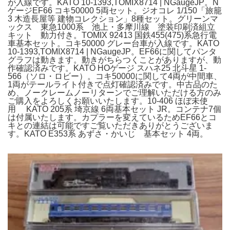
が入線です。KATO 10-1393,TOMIX8714 | NGaugeJP。N
ゲージEF66 コキ50000 5両セット。ジオコレ 1/150「旅籠
3 木造長屋等 建物コレクション」8種セット。グリーンマ
ックス 東急1000系 池上・多摩川線 塗装印刷済組立
キット 動力付き。TOMIX 92413 国鉄455(475)系急行電
車基本セット。コキ50000 グレー台車が入線です。KATO
10-1393,TOMIX8714 | NGaugeJP。EF66に関してパンタ
グラフは動きます。動きがちらつくことがありますが、動
作確認済みです。KATO HOゲージ スハネ25 北斗星 1-
566（ソロ・ロビー）。コキ50000に関して4両が中間車、
1両がテールライト付きで点灯確認済みです。中古品のた
め、ノークレームノーリターンでご理解いただける方のみ
ご購入をよろしくお願いいたします。10-406 ほぼ未使
用 KATO 205系 埼京線 6両基本セット JR。コンテナ7個
は付属いたします。カプラーを変えているためEF66とコ
キとの連結は可能ですご覧いただきありがとうございま
す。KATO E353系 あずさ・かいじ 基本セット 4両。