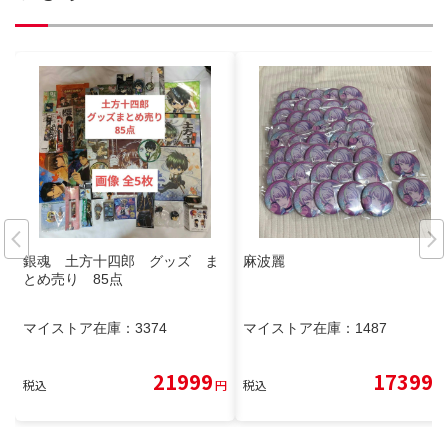
銀魂 土方十四郎 グッズ ま
麻波麗
とめ売り 85点
マイストア在庫：
3374
マイストア在庫：
1487
21999
17399
税込
円
税込
円