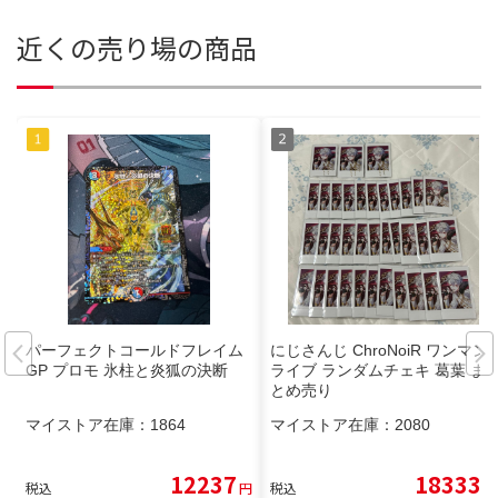
近くの売り場の商品
パーフェクトコールドフレイム
にじさんじ ChroNoiR ワンマン
GP プロモ 氷柱と炎狐の決断
ライブ ランダムチェキ 葛葉 ま
とめ売り
マイストア在庫：
1864
マイストア在庫：
2080
12237
18333
税込
円
税込
円