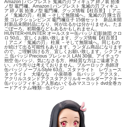
Amazon | バンプレスト 鬼滅の刃 フィギュア 絆ノ装 拾漆
ノ型 竈門禰。Amazon | バンプレスト 鬼滅の刃 フィギュ
ア 絆ノ装 拾漆ノ型 竈門禰。グッズ情報【柱百景】｜アニ
メ「鬼滅の刃」 柱展 －そして無限城へ。鬼滅の刃 隊士百
景 コレクションピンズ 竈門禰豆子 15個セット 新品未開
封新品未開封品になり、何が出るかは分かりません。たま
ごぼーろ。初期傷などもあるかもしれません。
HUNTER×HUNTER オールスター缶バッジ 幻影旅団 クロ
ロ 50点。宜しくお願い致します。グッズ情報【柱百景】
｜アニメ「鬼滅の刃」 柱展 －そして無限城へ。同じもの
が続けて出る可能性もあります。ランダム商品になります
ので、ご理解頂ける方、宜しくお願い致します。シクフォ
ニ 缶バッジ Precious プレシャス LAN 30個。アイチュウ
朔空 缶バッジ。気になさる方、神経質な方はご遠慮下さ
い。バラ売りは考えておりません。ブルーロック 糸師冴
缶バッジ ノーブルStyle 63点。スタァライト レヴュース
タァライト 大場なな 小泉萌香 缶バッジ アクスタ。
アクリルスタンドアクスタアクリルキーホルダーアクキー
缶バッジフィギュア人形ぬいぐるみマスコット dvd全巻カ
ードアイテム/種類···缶バッジ