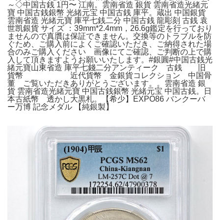
～◇中国古銭 1円〜 江南。雲南省造 銀貨 雲南省造光緒元
寶 中国古銭銀幣 光緒元宝 中国古銭 庫平。蔵出 中国銀貨
雲南省造 光緒元寶 庫平七銭二分 中国古銭 龍彫刻 古銭 袁
世凯銀貨 サイズ ：39mm*2.4mm，26.6g鑑定を行っており
ませんので真贋は保証できません。交換等のトラブルを防
ぐため、ご購入前によくご確認いただき、ご納得された場
合のみご購入ください 画像にてご確認、ご判断の上で購
入して頂きますようお願いいたします。#銀圓#中国古銭光
緒元寶山東省造 庫平七錢二分アンティーク 古銭 旧
貨幣 近代貨幣 金銀貨コレクション 中国骨
董 ご覧いただきありがとうございます。。雲南省造 銀
貨 雲南省造光緒元寶 中国古銭銀幣 光緒元宝 中国古銭。日
本古紙幣 透かし大黒札。【希少】EXPO86 バンクーバ
ー万博 記念メダル 【純銀製】