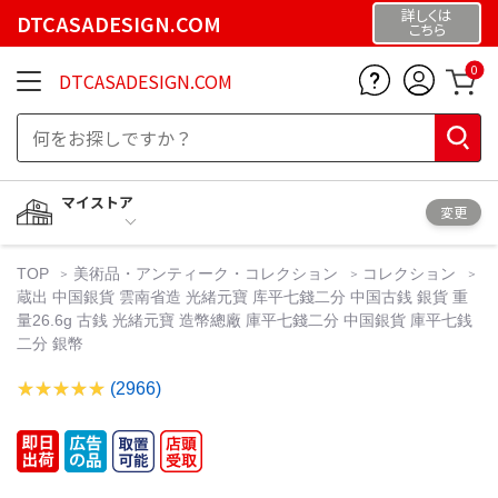
詳しくは
DTCASADESIGN.COM
こちら
0
DTCASADESIGN.COM
マイストア
変更
TOP
美術品・アンティーク・コレクション
コレクション
蔵出 中国銀貨 雲南省造 光緒元寶 库平七錢二分 中国古銭 銀貨 重
量26.6g 古銭 光緒元寶 造幣總廠 庫平七錢二分 中国銀貨 庫平七銭
二分 銀幣
(2966)