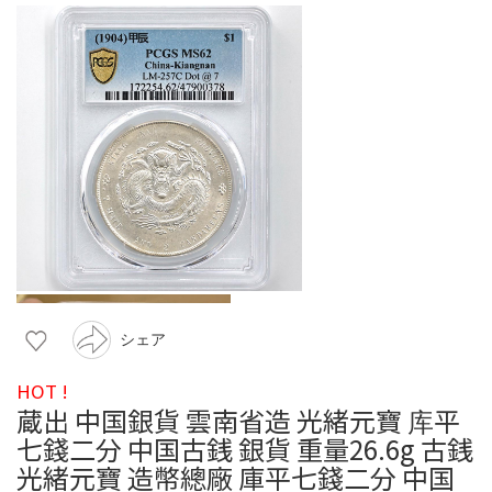
シェア
HOT !
蔵出 中国銀貨 雲南省造 光緒元寶 库平
七錢二分 中国古銭 銀貨 重量26.6g 古銭
光緒元寶 造幣總廠 庫平七錢二分 中国