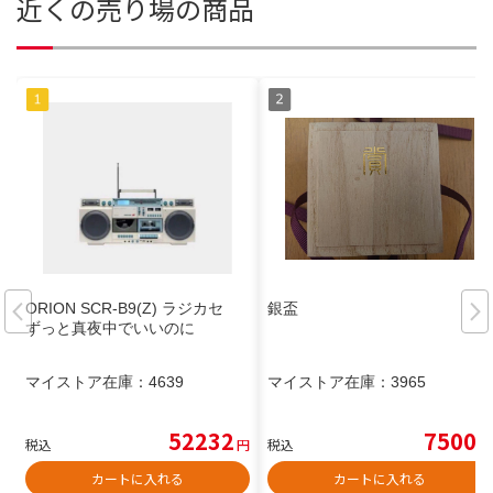
近くの売り場の商品
ORION SCR-B9(Z) ラジカセ
銀盃
ずっと真夜中でいいのに
マイストア在庫：
4639
マイストア在庫：
3965
52232
7500
税込
円
税込
円
カートに入れる
カートに入れる