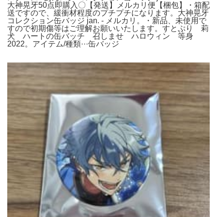
大神晃牙50点即購入〇【発送】メルカリ便【梱包】・箱配
送ですので、緩衝材程度のプチプチになります。大神晃牙
コレクション缶バッジ jan. - メルカリ。・新品、未使用で
すので初期傷等はご理解お願いいたします。すとぷり 莉
犬 ハートの缶バッチ 召しませ ハロウィン 等身
2022。アイテム/種類···缶バッジ