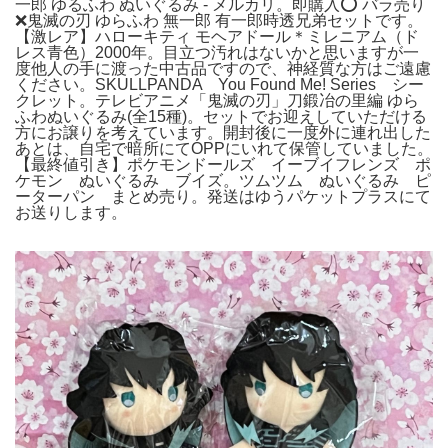
一郎 ゆるふわ ぬいぐるみ - メルカリ。即購入⭕️ バラ売り
❌鬼滅の刃 ゆらふわ 無一郎 有一郎時透兄弟セットです。
【激レア】ハローキティ モヘアドール＊ミレニアム（ド
レス青色）2000年。目立つ汚れはないかと思いますが一
度他人の手に渡った中古品ですので、神経質な方はご遠慮
ください。SKULLPANDA You Found Me! Series シー
クレット。テレビアニメ「鬼滅の刃」刀鍛冶の里編 ゆら
ふわぬいぐるみ(全15種)。セットでお迎えしていただける
方にお譲りを考えています。開封後に一度外に連れ出した
あとは、自宅で暗所にてOPPにいれて保管していました。
【最終値引き】ポケモンドールズ イーブイフレンズ ポ
ケモン ぬいぐるみ ブイズ。ツムツム ぬいぐるみ ピ
ーターパン まとめ売り。発送はゆうパケットプラスにて
お送りします。