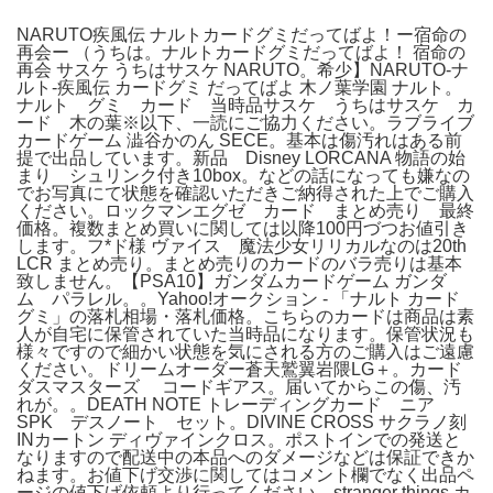
NARUTO疾風伝 ナルトカードグミだってばよ！ー宿命の
再会ー （うちは。ナルトカードグミだってばよ！ 宿命の
再会 サスケ うちはサスケ NARUTO。希少】NARUTO-ナ
ルト-疾風伝 カードグミ だってばよ 木ノ葉学園 ナルト。
ナルト グミ カード 当時品サスケ うちはサスケ カ
ード 木の葉※以下、一読にご協力ください。ラブライブ
カードゲーム 澁谷かのん SECE。基本は傷汚れはある前
提で出品しています。新品 Disney LORCANA 物語の始
まり シュリンク付き10box。などの話になっても嫌なの
でお写真にて状態を確認いただきご納得された上でご購入
ください。ロックマンエグゼ カード まとめ売り 最終
価格。複数まとめ買いに関しては以降100円づつお値引き
します。フ*ド様 ヴァイス 魔法少女リリカルなのは20th
LCR まとめ売り。まとめ売りのカードのバラ売りは基本
致しません。【PSA10】ガンダムカードゲーム ガンダ
ム パラレル。。Yahoo!オークション - 「ナルト カード
グミ」の落札相場・落札価格。こちらのカードは商品は素
人が自宅に保管されていた当時品になります。保管状況も
様々ですので細かい状態を気にされる方のご購入はご遠慮
ください。ドリームオーダー蒼天鷲翼岩隈LG＋。カード
ダスマスターズ コードギアス。届いてからこの傷、汚
れが。。DEATH NOTE トレーディングカード ニア
SPK デスノート セット。DIVINE CROSS サクラノ刻
INカートン ディヴァインクロス。ポストインでの発送と
なりますので配送中の本品へのダメージなどは保証できか
ねます。お値下げ交渉に関してはコメント欄でなく出品ペ
ージの値下げ依頼より行ってください。stranger things カ