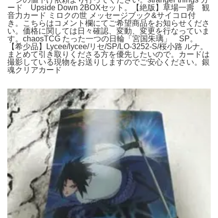
ード Upside Down 2BOXセット。【絶版】草場一壽 観
音力カード ミロクの世 メッセージブック&サイコロ付
き。こちらはコメント欄にてご希望商品をお知らせくださ
い。価格に関しては日々確認、変動、変更を行なっていま
す。chaosTCG たった一つの日輪「宮国朱璃」 SP。
【希少品】Lycee/lycee/リセ/SP/LO-3252-S/桜小路 ルナ。
まとめて引き取りくださる方を優先したいので。カードは
撮影している現物をお送りしますのでご安心ください。銀
魂クリアカード