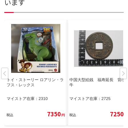
います
トイ・ストーリー ロアリン・ラ
中国大型絵銭 福寿延長 背/呉
フス・レックス
牛
マイストア在庫：
2310
マイストア在庫：
2725
7350
7250
税込
円
税込
円