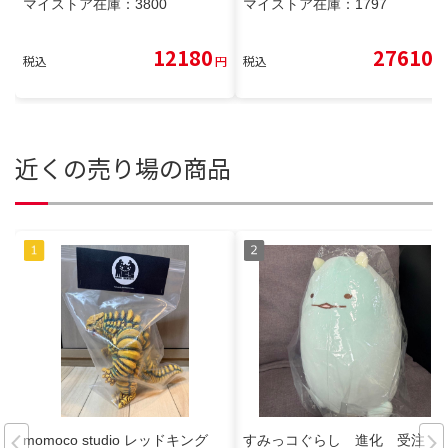
マイストア在庫：
3800
マイストア在庫：
1797
12180
27610
税込
円
税込
円
近くの売り場の商品
momoco studio レッドキング
すみっコぐらし 進化 受注