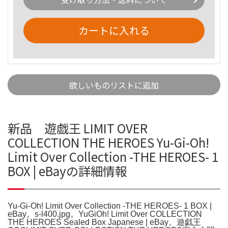
カートに入れる
欲しいものリストに追加
新品 遊戯王 LIMIT OVER
COLLECTION THE HEROES Yu-Gi-Oh!
Limit Over Collection -THE HEROES- 1
BOX | eBayの詳細情報
Yu-Gi-Oh! Limit Over Collection -THE HEROES- 1 BOX |
eBay。s-l400.jpg。YuGiOh! Limit Over COLLECTION
THE HEROES Sealed Box Japanese | eBay。遊戯王