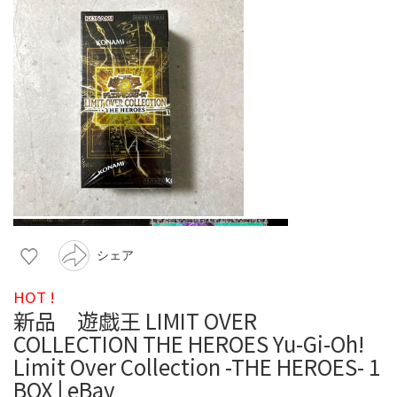
シェア
HOT !
新品 遊戯王 LIMIT OVER
COLLECTION THE HEROES Yu-Gi-Oh!
Limit Over Collection -THE HEROES- 1
BOX | eBay