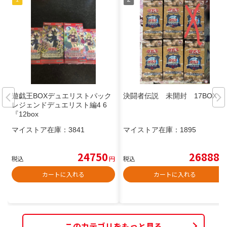
遊戯王BOXデュエリストパック
決闘者伝説 未開封 17BOX
レジェンドデュエリスト編4 6
『12box
マイストア在庫：
3841
マイストア在庫：
1895
24750
26888
税込
円
税込
円
カートに入れる
カートに入れる
このカテゴリをもっと見る