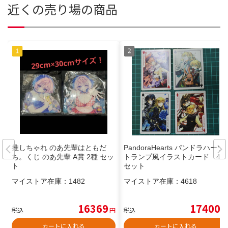
近くの売り場の商品
推しちゃれ のあ先輩はともだ
PandoraHearts パンドラハーツ
ち。くじ のあ先輩 A賞 2種 セッ
トランプ風イラストカード 4枚
ト
セット
マイストア在庫：
1482
マイストア在庫：
4618
16369
17400
税込
円
税込
円
カートに入れる
カートに入れる