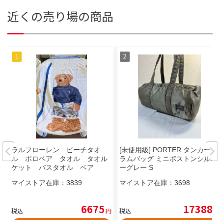
近くの売り場の商品
ラルフローレン ビーチタオ
[未使用級] PORTER タンカード
ル ポロベア タオル タオル
ラムバッグ ミニボストンシルバ
ケット バスタオル ベア
ーグレー S
マイストア在庫：
3839
マイストア在庫：
3698
6675
17388
税込
円
税込
円