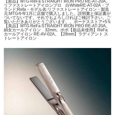
【新品】MTG ReFa STRAIGHT IRON PRO RE-AT-20A。
リファストレートアイロンプロ 白WhiteRE-AT-02A・ブ
ランド:Refa・モデル名:リファストレートアイロン・製造
元:MTG今年1月に店舗で購入しました。説明書と保証書が
ついてないです。それでもよろしければご検討下さい。ご
覧いただきありがとうございます。。ボーナスストア+5％
【美品】MTG ReFa STRAIGHT IRON PRO RE-AT-20A。
絹女カールアイロン 32mm。ポポ【新品未使用】ReFa
カールアイロン RE-AV-02A。【28mm】ラディアント ス
トレートアイロン