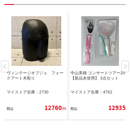
ヴィンテージオプジェ フォー
中山美穂 コンサートツアー2024
クアート木彫り
【新品未使用】 3点セット
マイストア在庫：
2730
マイストア在庫：
4762
12760
12935
税込
円
税込
円