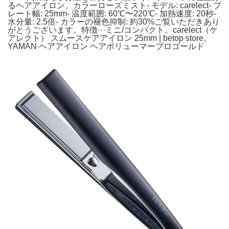
るヘアアイロン。カラーローズミスト- モデル: carelect- プ
レート幅: 25mm- 温度範囲: 60℃〜220℃- 加熱速度: 20秒-
水分量: 2.5倍- カラーの褪色抑制: 約30%ご覧いただきあり
がとうございます。特徴···ミニ/コンパクト。carelect（ケ
アレクト） スムースケアアイロン 25mm | betop store。
YAMAN ヘアアイロン ヘアボリューマープロゴールド