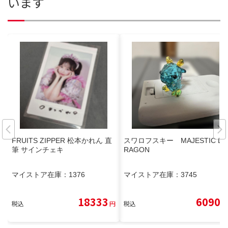
います
FRUITS ZIPPER 松本かれん 直
スワロフスキー MAJESTIC D
筆 サインチェキ
RAGON
マイストア在庫：
1376
マイストア在庫：
3745
18333
6090
税込
円
税込
円