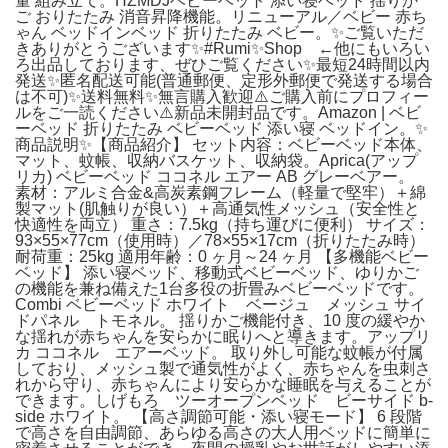
量 組み立て。HZMDJベビーベット 添い寝ベッド 揺りか
ご おりたたみ 消音昇降機能。リニューアル／ベビー 赤ち
ゃん ベッドインベッド 折りたたみ ベビー。✨ご覧いただ
きありがとうございます✨#Rumi✨Shop ←他にもいろい
ろ出品しております、ぜひご覧ください✨最短24時間以内
発送✨匿名配送可能(普通郵便、定形外郵便で発送する場合
は不可)✨️送料無料✨無言購入歓迎⚠️ご購入前にプロフィー
ルをご一読ください⚠️新品未開封品です。Amazon | ベビ
ーベッド 折りたたみ ベビーベッド 添い寝 ベッドイン。✨
商品説明✨【商品紹介】 セット内容：ベビーベッド本体、
マット、蚊帳、収納バスケット、収納袋。Aprica(アップ
リカ) ベビーベッド ココネル エアー AB グレーベアー。
素材：アルミ合金&高炭素鋼フレーム（軽量で堅牢）＋綿
製マット(肌触りが良い）＋高通気性メッシュ（安全性と
快適性を両立） 重さ：7.5kg（持ち運びに便利） サイズ：
93×55×77cm（使用時）／78×55×17cm（折りたたみ時）
耐荷重：25kg 適用年齢：0 ヶ月～24 ヶ月 【多機能ベビー
ベッド】 添い寝ベッド、移動式ベビーベッド、ゆりかご
の機能を兼ね備えた1台多役の折畳みベビーベッドです。
Combi ベビーベッド ホワイト ベージュ メッシュ サイ
ドパネル トモネル。 揺りかご機能付き、10 度の緩やか
な揺れが赤ちゃんを安らかに眠りへと導きます。アップリ
カ ココネル エアーベッド。 取り外し可能な蚊帳が付属
しており、メッシュ製で通気性がよく、赤ちゃんを虫刺さ
れから守り、赤ちゃんにより安らかな睡眠を与えることが
できます。しげもろ ツーオープンベッド ビーサイド b-
side ホワイト。 【高さ調節可能・添い寝モード】 6 段階
で高さを自由調節、あらゆる高さの大人用ベッドに簡単に