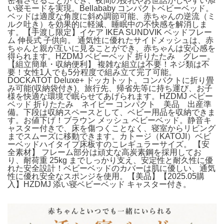
密着させることができ、夜間の授乳やお世話がしやすい添
い寝モードを実現。Bellababy コンパクトベビーベッド。
ベッドは適度な角度に斜め調節可能、赤ちゃんの逆流（ミ
ルク吐き）を効果的に軽減、睡眠中の不快感を解消しま
す。【手渡し限定】イケア IKEA SUNDVIK ベッドフレー
ム 伸長式 子供向。 通気性に優れたサイドメッシュは、赤
ちゃんと親が互いに見ることができ、赤ちゃんは安心感を
得られます。HZDMJ ベビーベッド 折りたたみ グレー。
【組立簡単・収納便利】 複雑な組立は不要！ネジ類は不
要！女性1人でも5分程度で組み立て完了可能。
DOCKATOT Deluxe+ ドッカトット。コンパクトに折り畳
み可能(収納袋付き)、旅行先、帰省先等に持ち運び、お子
様を快適な環境で眠らせてあげられます。HZDMJ ベビー
ベッド 折りたたみ ネイビー コンパクト 美品 出産準
備。下段は収納スペースとして、ベビー用品を収納できま
す。お値下げ！ブラウン メッシュ ベビーベッド。静音キ
ャスター付きで、床を傷つくことなく、寝室からリビング
までスムーズに移動できます。カトージ（KATOJI）ベビ
ーベッドハイタイプ床板すのこレギュラーサイズ。 【安
全素材】 フレーム部分は頑丈な高炭素鋼を採用してお
り、耐荷重 25kg までしっかり支え、安定性と耐久性に優
れた安全設計！ベビーベッドのカバーは肌に優しい、通気
性に優れ安全なスポンジを使用。【美品】【2025.05購
入】HZDMJ 添い寝ベビーベッド キャスター付き。