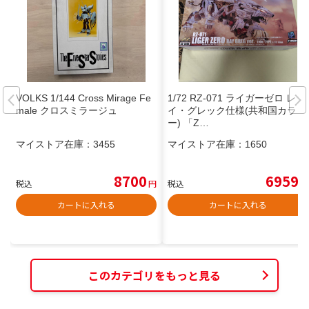
VOLKS 1/144 Cross Mirage Fe
1/72 RZ-071 ライガーゼロ レ
male クロスミラージュ
イ・グレック仕様(共和国カラ
ー) 「Z…
マイストア在庫：
3455
マイストア在庫：
1650
8700
6959
税込
円
税込
円
カートに入れる
カートに入れる
このカテゴリをもっと見る