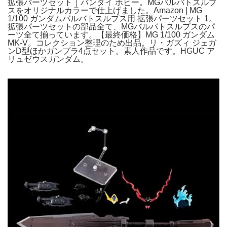
拡張パーツセット｜バンダイ ホビー。MGバルバトスルプ
スをオリジナルカラーで仕上げました。Amazon | MG
1/100 ガンダムバルバトスルプス用 拡張パーツセット 1。
拡張パーツセットの部品全て、MGバルバトスルプスのパ
ーツ全て揃っています。【最終価格】MG 1/100 ガンダム
MK-V。コレクション整理のため出品。リ・ガズィ ジェガ
ンD型ほかガンプラ4点セット。素人作品です。HGUC ア
リュゼウスガンダム。