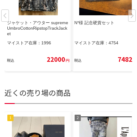
ジャケット・アウター supreme
N*︎様 記念硬貨セット
UmbroCottonRipstopTrackJack
et
マイストア在庫：
1996
マイストア在庫：
4754
22000
7482
税込
円
税込
円
近くの売り場の商品