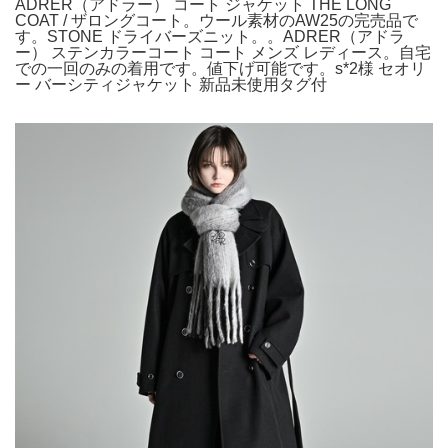
ADRER（アドラー） コート ジャケット THE LONG
COAT / ザロングコート。ウール素材のAW25の完売品で
す。STONE ドライバーズニット。。ADRER（アドラ
ー） ステンカラーコート コート メンズ レディース。自宅
での一回のみの着用です。値下げ可能です。s*2様 セオリ
ー バーシティジャケット 新品未使用タグ付