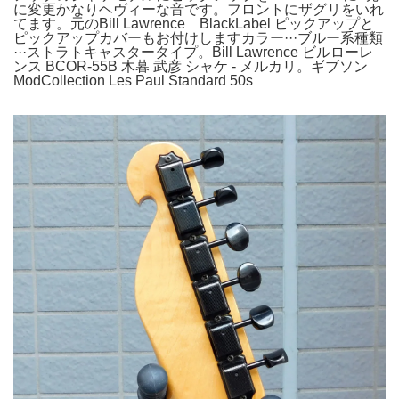
に変更かなりヘヴィーな音です。フロントにザグリをいれ
てます。元のBill Lawrence BlackLabel ピックアップと
ピックアップカバーもお付けしますカラー···ブルー系種類
···ストラトキャスタータイプ。Bill Lawrence ビルローレ
ンス BCOR-55B 木暮 武彦 シャケ - メルカリ。ギブソン
ModCollection Les Paul Standard 50s