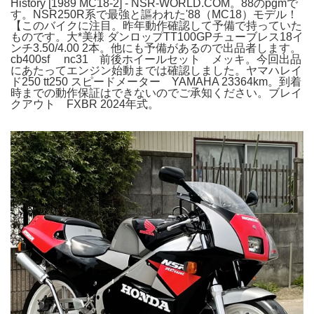
History [1989 MC18-2] - NSR-WORLD.COM。88のpgmで
す。NSR250R系で最強と謳われた'88（MC18）モデル！
【このバイクに注目。昨年動作確認して予備で持っていた
ものです。大*美様 ダンロップTT100GPチューブレス18イ
ンチ3.50/4.00 2本。他にも予備があるので出品者します。
cb400sf nc31 前後ホイールセット メッキ。今回出品
にあたってエンジン始動までは確認しました。ヤマハレイ
ド250 tt250 スピードメーター YAMAHA 23364km。到着
時までの動作保証はできないのでご承知ください。ブレイ
クアウト FXBR 2024年式。