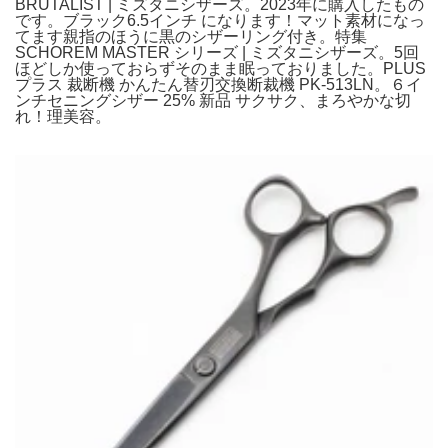
BRUTALIST | ミズタニシザーズ。2023年に購入したもの
です。ブラック6.5インチ になります！マット素材になっ
てます親指のほうに黒のシザーリング付き。特集
SCHOREM MASTER シリーズ | ミズタニシザーズ。5回
ほどしか使っておらずそのまま眠っておりました。PLUS
プラス 裁断機 かんたん替刃交換断裁機 PK-513LN。６イ
ンチセニングシザー 25% 新品 サクサク、まろやかな切
れ！理美容。