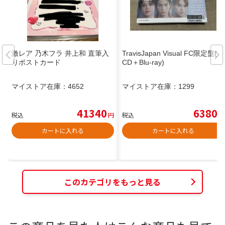
激レア 乃木フラ 井上和 直筆入
TravisJapan Visual FC限定盤(2
りポストカード
CD＋Blu-ray)
マイストア在庫：
4652
マイストア在庫：
1299
41340
6380
税込
円
税込
円
カートに入れる
カートに入れる
このカテゴリをもっと見る