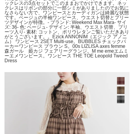
ックレスの3点セットでこのままおでかけできます。ネッ
クレスはリボンの部分に一部シミがありましたのでお気に
なさらない方で、ワンピースとカーディガンは綺麗な状態
です。ベージュの半袖ワンピース、ウエスト切替とプリー
ツデザインが特徴。- ブランド: Weekend Max Mara- サイ
ズ: 36- 色: ベージュ- デザイン: 半袖、ウエスト切替、プリ
ーツ入り- 素材: コットン、ポリウレタンご覧いただきあり
がとうございます。。Ezick ANNONIM（エジック アノニ
ム） ワンピース 2SET Multi-use。BUBBLES チェックパ
ーカーワンピース ブラウン S。00s LIZLISA axes femme
森ガール 姫カジ フェアリーグランジ。M me emeエムミ
ーエメワンピース。ワンピース THE TOE Leopold Tweed
Dress