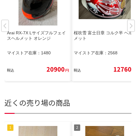
Arai RX-7X Lサイズフルフェイ
桜吹雪 富士日章 コルク半 ヘル
スヘルメット オレンジ
メット
マイストア在庫：
1480
マイストア在庫：
2568
20900
12760
税込
円
税込
円
近くの売り場の商品