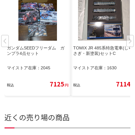
ガンダムSEEDフリーダム ガ
TOMIX JR 485系特急電車(しら
ンプラ4点セット
さぎ・新塗装)セットC
マイストア在庫：
2045
マイストア在庫：
1630
7125
7114
税込
円
税込
円
近くの売り場の商品