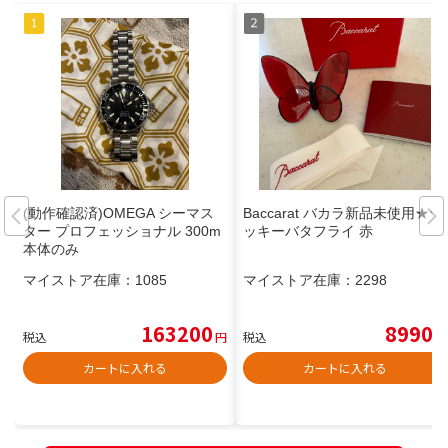
(動作確認済)OMEGA シーマス
Baccarat バカラ新品未使用★ラ
ター プロフェッショナル 300m
ッキーバタフライ 赤
本体のみ
マイストア在庫：
1085
マイストア在庫：
2298
163200
8990
税込
円
税込
円
カートに入れる
カートに入れる