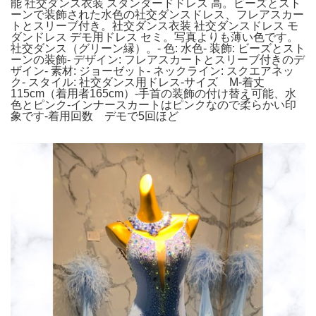
能 社交ダンス衣装 スタンダードドレス 高。ビーズとスト
ーンで装飾された水色の社交ダンスドレス、フレアスカー
トとスリーブ付き。社交ダンス衣装 社交ダンスドレス モ
ダンドレス デモ用ドレス セミ。写真よりも薄い色です。
社交ダンス（グリーン縁）。- 色: 水色- 装飾: ビーズとスト
ーンの装飾- デザイン: フレアスカートとスリーブ付きのデ
ザイン- 素材: ジョーゼット- ネックライン: スクエアネッ
ク- スタイル: 社交ダンス用ドレス-サイズ М-着丈
115cm（着用者165cm）-手首の装飾の付け替え可能、水
色とピンク-インナースカートはピンクなので柔らかい印
象です-着用回数 デモで5回ほど