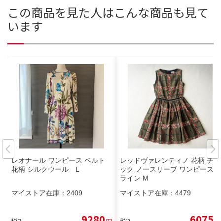
この商品を見た人はこんな商品も見て
います
レオナール ワンピース ベルト
レッドヴァレンティノ 花柄 チェ
花柄 シルクウール L
ック ノースリーブ ワンピース A
ライン M
マイストア在庫：
2409
マイストア在庫：
4479
9280
6075
税込
円
税込
円