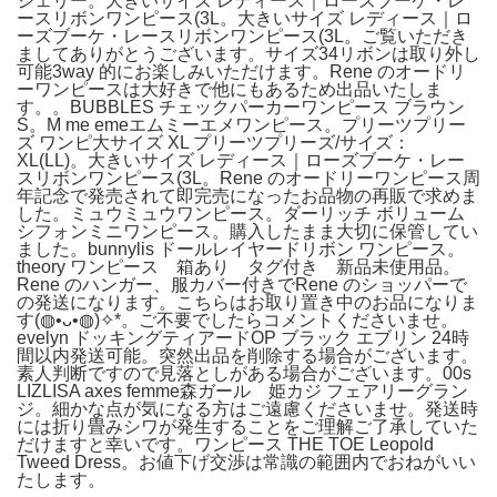
ジェリー。大きいサイズ レディース｜ローズブーケ・レ
ースリボンワンピース(3L。大きいサイズ レディース｜ロ
ーズブーケ・レースリボンワンピース(3L。ご覧いただき
ましてありがとうございます。サイズ34リボンは取り外し
可能3way 的にお楽しみいただけます。Rene のオードリ
ーワンピースは大好きで他にもあるため出品いたしま
す。。BUBBLES チェックパーカーワンピース ブラウン
S。M me emeエムミーエメワンピース。プリーツプリー
ズ ワンピ大サイズ XL プリーツプリーズ/サイズ：
XL(LL)。大きいサイズ レディース｜ローズブーケ・レー
スリボンワンピース(3L。Rene のオードリーワンピース周
年記念で発売されて即完売になったお品物の再販で求めま
した。ミュウミュウワンピース。ダーリッチ ボリューム
シフォンミニワンピース。購入したまま大切に保管してい
ました。bunnylis ドールレイヤードリボン ワンピース。
theory ワンピース 箱あり タグ付き 新品未使用品。
Rene のハンガー、服カバー付きでRene のショッパーで
の発送になります。こちらはお取り置き中のお品になりま
す(⁠◍⁠•⁠ᴗ⁠•⁠◍⁠)⁠✧⁠*⁠。ご不要でしたらコメントくださいませ。
evelyn ドッキングティアードOP ブラック エブリン 24時
間以内発送可能。突然出品を削除する場合がございます。
素人判断ですので見落としがある場合がございます。00s
LIZLISA axes femme森ガール 姫カジ フェアリーグラン
ジ。細かな点が気になる方はご遠慮くださいませ。発送時
には折り畳みシワが発生することをご理解ご了承していた
だけますと幸いです。ワンピース THE TOE Leopold
Tweed Dress。お値下げ交渉は常識の範囲内でおねがいい
たします。