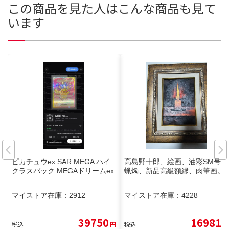
この商品を見た人はこんな商品も見て
います
ピカチュウex SAR MEGA ハイ
高島野十郎、絵画、油彩SM号、
クラスパック MEGAドリームex
蝋燭、新品高級額縁、肉筆画。
マイストア在庫：
2912
マイストア在庫：
4228
39750
16981
税込
円
税込
円