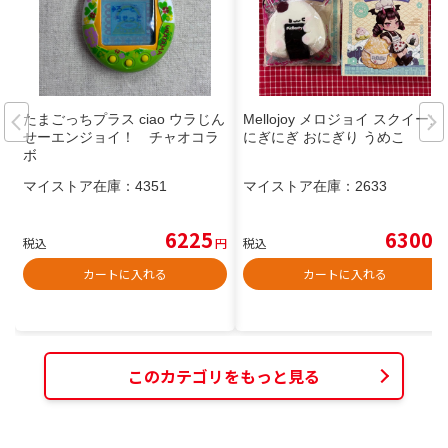
たまごっちプラス ciao ウラじん
Mellojoy メロジョイ スクイーズ
せーエンジョイ！ チャオコラ
にぎにぎ おにぎり うめこ
ボ
マイストア在庫：
4351
マイストア在庫：
2633
6225
6300
税込
円
税込
円
カートに入れる
カートに入れる
このカテゴリをもっと見る