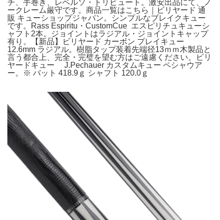
チ、手巻き、レベルソ・トリビュート。激安出品にて、ノ
ークレーム厳守です。商品一覧はこちら｜ビリヤード 通
販 キューショップジャパン。シンプルなブレイクキュー
です。Rass Espiritu・CustomCue エスピリチュキューシ
ャフト2本。ジョイントはラジアル・ジョイントキャップ
有り。【新品】ビリヤード カーボン プレイキュー
12.6mm ラジアル。樹脂タップ装着先端径13ｍｍ木製品と
言う都合上、完全・完璧を望む方はご遠慮ください。ビリ
ヤードキュー J.Pechauer カスタムキュー ペシャウア
ー。※ バット 418.9ｇ シャフト 120.0ｇ