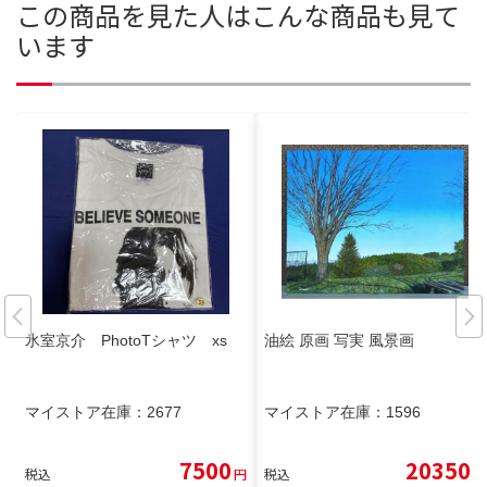
この商品を見た人はこんな商品も見て
います
氷室京介 PhotoTシャツ xs
油絵 原画 写実 風景画
マイストア在庫：
2677
マイストア在庫：
1596
7500
20350
税込
円
税込
円