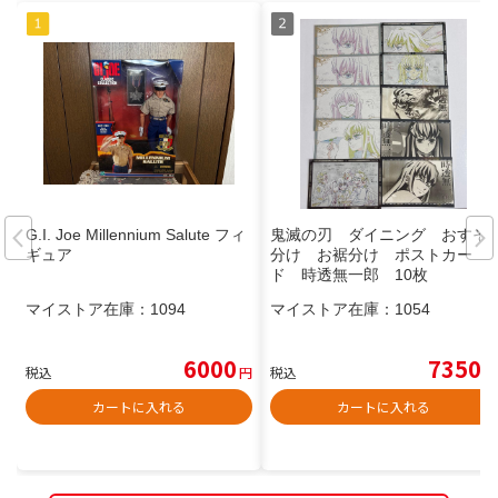
G.I. Joe Millennium Salute フィ
鬼滅の刃 ダイニング おすそ
ギュア
分け お裾分け ポストカー
ド 時透無一郎 10枚
マイストア在庫：
1094
マイストア在庫：
1054
6000
7350
税込
円
税込
円
カートに入れる
カートに入れる