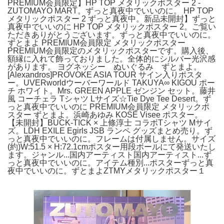
PREMIUM会員限定】HP TOP メタリックポスター 2 -
ZUTOMAYO MART。ずっと真夜中でいいのに。 HP TOP
メタリックポスター 2 ずっと真夜中。新品未開封】ずっと
真夜中でいいのに HP TOP メタリックポスター 2。ご覧い
ただきありがとうございます。ずっと真夜中でいいのに。
ずとまよ PREMIUM会員限定 メタリックポスター
PREMIUM会員限定のメタリックポスターです。購入後、
額縁に入れて飾っておりました。全体的にシルバー光沢感
があります。 ヨグネッシー ぬいぐるみ ずとまよ。
[Alexandros]PROVOKE ASIA TOUR サイン入りポスタ
ー。UVERworldウーバーワールド TAKUYA∞ KIGOU ポー
チ ホワイト。Mrs. GREEN APPLE ゼンジン セット。藤井
風 コーチェラ Tシャツ Lサイズ☆Tie Dye Tee Desert。ず
っと真夜中でいいのに PREMIUM会員限定 メタリックポ
スター ずとまよ。浜崎あゆみ KOSÉ Visee ポスター。
【未開封】BUCK-TICK × 上條淳士 コラボTシャツ Mサイ
ズ。LDH EXILE Egirls JSB ランペ グッズまとめ売り。ず
っと真夜中でいいのに。フレームは付属しません。サイズ
(約)W:51.5 × H:72.1cmポスター用段ボールにて発送いたし
ます。ジャンル...国内アーティスト国内アーティスト...ず
っと真夜中でいいのに。アイテム種別...ポスターずっと真
夜中でいいのに。ずとまよZTMYメタリックポスター１