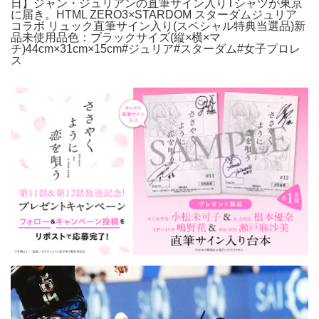
日】ジャン・ジュリアンの直筆サイン入りTシャツが東京
に届き。HTML ZERO3×STARDOM スターダムジュリア
コラボ リュック直筆サイン入り(スペシャル特典当選品)新
品未使用品色：ブラックサイズ(縦×横×マ
チ)44cm×31cm×15cm#ジュリア#スターダム#女子プロレ
ス