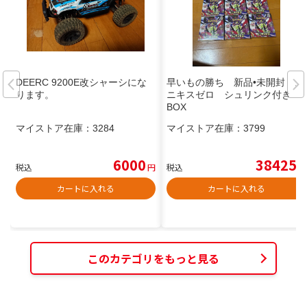
DEERC 9200E改シャーシにな
早いもの勝ち 新品•未開封 ム
ります。
ニキスゼロ シュリンク付き 9
BOX
マイストア在庫：
3284
マイストア在庫：
3799
6000
38425
税込
円
税込
円
カートに入れる
カートに入れる
このカテゴリをもっと見る