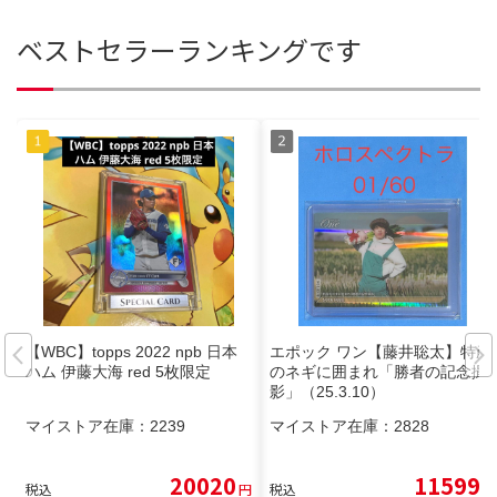
ベストセラーランキングです
【WBC】topps 2022 npb 日本
エポック ワン【藤井聡太】特産
ハム 伊藤大海 red 5枚限定
のネギに囲まれ「勝者の記念撮
影」（25.3.10）
マイストア在庫：
2239
マイストア在庫：
2828
20020
11599
税込
円
税込
円