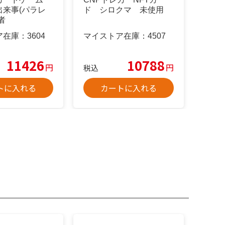
出来事(パラレ
ド シロクマ 未使用
者
ア在庫：
3604
マイストア在庫：
4507
11426
10788
円
円
税込
トに入れる
カートに入れる