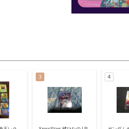
 召喚王レク
XrossStars 橘ひなの LR
ガンダム