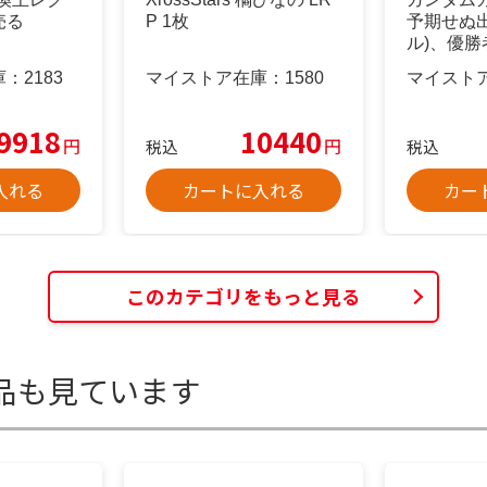
売る
P 1枚
予期せぬ
ル)、優勝
庫：
2183
マイストア在庫：
1580
マイスト
9918
10440
円
円
税込
税込
入れる
カートに入れる
カー
このカテゴリをもっと見る
品も見ています