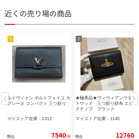
近くの売り場の商品
ルイヴィトン ポルトフォイユ カ
★極美品★ヴィヴィアンウエス
プシーヌ コンパクト 三つ折り
トウッド 三つ折り財布 エグゼ
クティブ ブラック
マイストア在庫：
1312
マイストア在庫：
1145
7540
12760
税込
円
税込
円