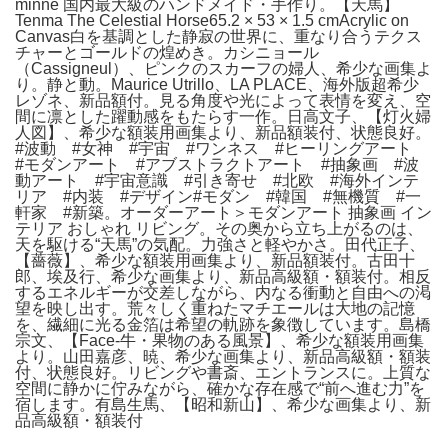
minne 国内最大級のハンドメイド・手作り。【天馬】
Tenma The Celestial Horse65.2 × 53 × 1.5 cmAcrylic on
Canvas白を基調とした静寂の世界に、重なり合うテクス
チャーとゴールドの煌めき。カシニョール
（Cassigneul）、ピンクのスカーフの婦人、希少な画集よ
り。静と動。Maurice Utrillo、LA PLACE、海外版超希少
レゾネ、新品額付。見る角度や光によって表情を変え、空
間に凛とした躍動感をもたらす一作。日高文子、【灯火婦
人図】、希少な額装用画集より、新品額装付、状態良好。
#波動 #女神 #宇宙 #ワンネス #ヒーリングアート
#モダンアート #アブストラクトアート #抽象画 #波
動アート #宇宙意識 #引き寄せ #北欧 #海外インテ
リア #内装 #デザイン#モダン #韓国 #無機質 #一
軒家 #新築。オーダーアート＞モダンアート 抽象画 イン
テリア おしゃれ リビング。その奥から立ち上がるのは、
天を駆ける“天馬”の気配。力強さと軽やかさ。田代正子、
【薔薇】、希少な額装用画集より、新品額装付。古田十
郎、埃及行、希少な画集より、新品高級額・額装付。相反
するエネルギーが交差しながら、内なる衝動と自由への渇
望を映し出す。荒々しく重ねたマチエールは大地の記憶
を、繊細に光る金箔は希望の軌跡を象徴しています。島橋
宗文、【Face-牛・果物のある風景】、希少な額装用画集
より。山田嘉彦、暁、希少な画集より、新品高級額・額装
付、状態良好。リビングや書斎、エントランスに。上質な
空間に静かに佇みながら、確かな存在感で“前へ進む力”を
宿します。有島生馬、【昭和新山】、希少な画集より、新
品高級額・額装付