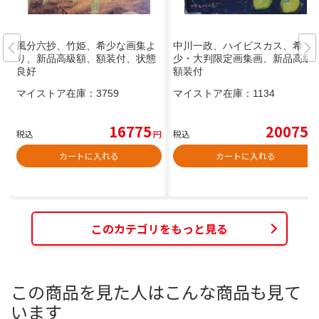
風分六抄、竹姫、希少な画集よ
中川一政、ハイビスカス、希
り、新品高級額、額装付、状態
少・大判限定画集画、新品高級
良好
額装付
マイストア在庫：
3759
マイストア在庫：
1134
16775
20075
税込
円
税込
円
カートに入れる
カートに入れる
このカテゴリをもっと見る
この商品を見た人はこんな商品も見て
います