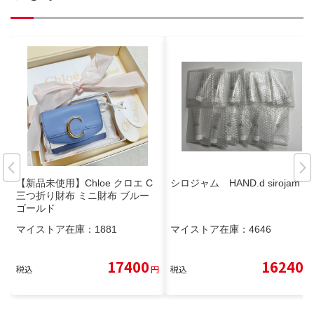
【新品未使用】Chloe クロエ C
シロジャム HAND.d sirojam
三つ折り財布 ミニ財布 ブルー
ゴールド
マイストア在庫：
1881
マイストア在庫：
4646
17400
16240
税込
円
税込
円