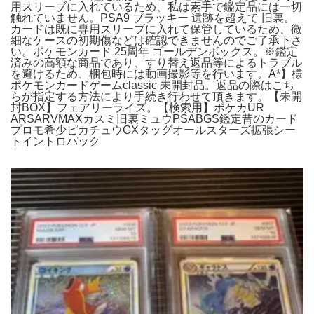
用スリーブに入れているため、私は素手で鑑定品には一切
触れていません。PSA9 ブラッキー 遺跡を超えて 旧裏。
カードは既に専用スリーブに入れて保管しているため、微
細なケースの初期傷などは確認できませんのでご了承下さ
い。ポケモンカード 25周年 ゴールデンボックス。※鑑定
済みの高額な商品であり、すり替え返品等によるトラブル
を避けるため、梱包時には動画撮影等を行います。A*】様
ポケモンカードゲームclassic 未開封品。返品の際はこち
らが指定する方法により手続き行わせて頂きます。【未開
封BOX】フェアリーライズ。【検索用】ポケカUR
ARSARVMAXカスミ旧裏ミュウPSABGS鑑定昔のカード
プロモ希少ピカチュウGXタッグオールスターズ拡張シー
トイントロパック