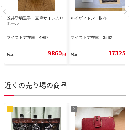
笠井季璃選手 直筆サイン入り
ルイヴィトン 財布
ボール
マイストア在庫：
4987
マイストア在庫：
3582
9860
17325
税込
円
税込
円
近くの売り場の商品