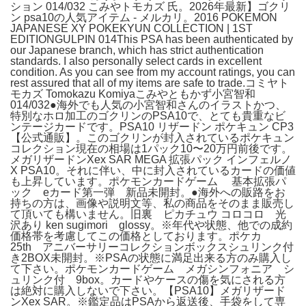
ション 014/032 こみやトモカズ 氏。2026年最新】ゴクリ
ン psa10の人気アイテム - メルカリ。2016 POKEMON
JAPANESE XY POKEKYUN COLLECTION | 1ST
EDITIONGULPIN 014This PSA has been authenticated by
our Japanese branch, which has strict authentication
standards. I also personally select cards in excellent
condition. As you can see from my account ratings, you can
rest assured that all of my items are safe to trade.コミヤト
モカズ Tomokazu Komiyaこみやともかず小宮智和
014/032●海外でも人気の小宮智和さんのイラストかつ、
特別なホロ加工のゴクリンのPSA10で、とても貴重なビ
ンテージカードです。PSA10 リザードン ポケキュン CP3
【公式通販】。このゴクリンが封入されているポケキュン
コレクション現在の相場は1パック10〜20万円前後です。
メガリザードンXex SAR MEGA 拡張パック インフェルノ
X PSA10。それに伴い、中に封入されているカードの価値
も上昇しています。ポケモンカードゲーム 基本拡張パ
ック eカード第一弾 新品未開封。●海外への販路をお
持ちの方は、画像や説明文等、私の商品をそのまま販売し
て頂いても構いません。旧裏 ピカチュウ コロコロ 光
沢あり ken sugimori glossy。※年代や状態、他での成約
価格帯を考慮してこの価格としております。ポケカ
25th アニバーサリーコレクションボックスシュリンク付
き2BOX未開封。※PSAの状態に満足出来る方のみ購入し
て下さい。ポケモンカードゲーム メガシンフォニア シ
ュリンク付 9box。カードやケースの傷を気にされる方
は絶対に購入しないで下さい。【PSA10】メガリザード
ンXex SAR。※鑑定品はPSAから返送後、手袋をして専