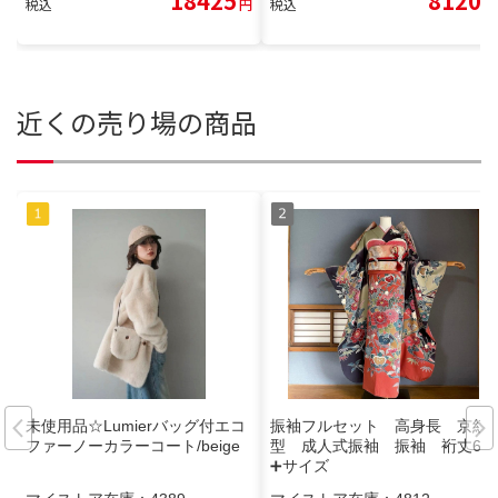
18425
8120
税込
円
税込
円
近くの売り場の商品
未使用品☆Lumierバッグ付エコ
振袖フルセット 高身長 京紅
ファーノーカラーコート/beige
型 成人式振袖 振袖 裄丈69
➕サイズ