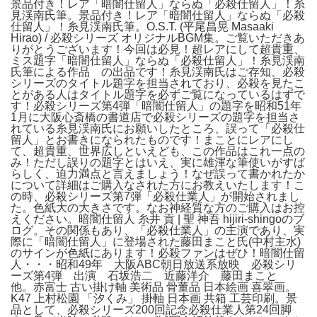
景品付き！レア「暗闇仕留人」ならぬ「必殺仕留人」！糸
見渓南氏筆。景品付き！レア「暗闇仕留人」ならぬ「必殺
仕留人」！糸見渓南氏筆。O.S.T. (平尾昌晃 Masaaki
Hirao) / 必殺シリーズ オリジナルBGM集。ご覧いただきあ
りがとうございます！今回は必見！超レアにして超貴重、
ミス題字「暗闇仕留人」ならぬ「必殺仕留人」！糸見渓南
氏筆による作品 の出品です！糸見渓南氏はご存知、必殺
シリーズのタイトル題字を担当されており、必殺を見たこ
とがある人はタイトル題字を必ずご覧になっているはずで
す！必殺シリーズ第4弾「暗闇仕留人」の題字を昭和51年
1月に大阪心斎橋の書道店で必殺シリーズの題字を担当さ
れている糸見渓南氏にお願いしたところ、誤って「必殺仕
留人」とお書きになられたものです！まことにレアにし
て、超貴重、世界広しといえども、この作品はこれ一点の
み！ただし誤りの題字とはいえ、実に雄渾な筆使いがすば
らしく、迫力満点と言えましょう！なぜ誤って書かれたか
について詳細はご購入なされた方にお教えいたします！こ
の時、必殺シリーズ第7弾「必殺仕業人」が開始されまし
た。色紙大の大きさです。なお神経質な方のご購入はお控
えください。暗闇仕留人 糸井 貢 | 聖 神吾 hijiri-shingoのブ
ログ。その関係もあり、「必殺仕業人」の主演であり、実
際に「暗闇仕留人」に登場された藤田まこと氏(中村主水)
のサインが色紙にあります！必殺ファンはぜひ！暗闇仕留
人・・・昭和49年 大阪ABC朝日放送系放映 必殺シリ
ーズ第4弾 出演 石坂浩二 近藤洋介 藤田まこと
他。赤富士 古い掛け軸 美術品 骨董品 日本絵画 喜翠画。
K47 上村松園 「汐くみ」 掛軸 日本画 共箱 工芸印刷。景
品として、必殺シリーズ200回記念必殺仕業人第24回脚