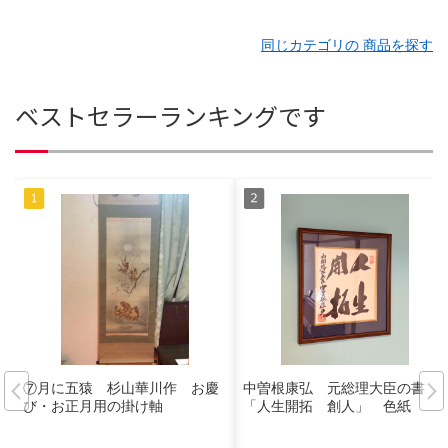
同じカテゴリの 商品を探す
ベストセラーランキングです
⑦月に五猿 杉山華川作 お慶
中曽根康弘 元総理大臣の書
び・お正月用の掛け軸
「人生開拓 創人」 色紙