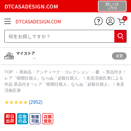
詳しくは
DTCASADESIGN.COM
こちら
0
DTCASADESIGN.COM
マイストア
変更
TOP
美術品・アンティーク・コレクション
書
景品付き！
レア「暗闇仕留人」ならぬ「必殺仕留人」！糸見渓南氏筆による
作品 景品付き！レア「暗闇仕留人」ならぬ「必殺仕留人」！糸見
渓南氏筆
(2952)