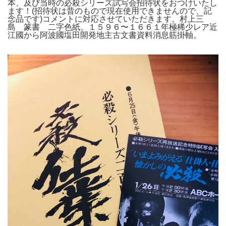
本、及び当時の必殺シリーズ試写会招待状をおつけいたし
ます！(招待状は昔のもので現在使用できませんので、記
念品です)コメントに対応させていただきます。村上三
島 篆書 二字色紙。１５９６〜１６６１年極稀少レア近
江國から阿波國塩田開発地主古文書資料消息筋掛軸。