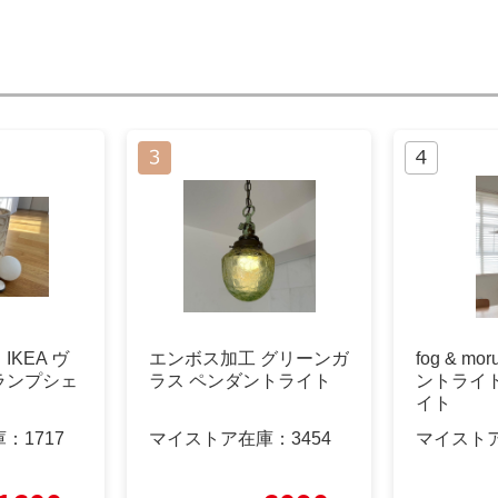
KEA ヴ
エンボス加工 グリーンガ
fog & mo
ランプシェ
ラス ペンダントライト
ントライト
イト
庫：
1717
マイストア在庫：
3454
マイスト