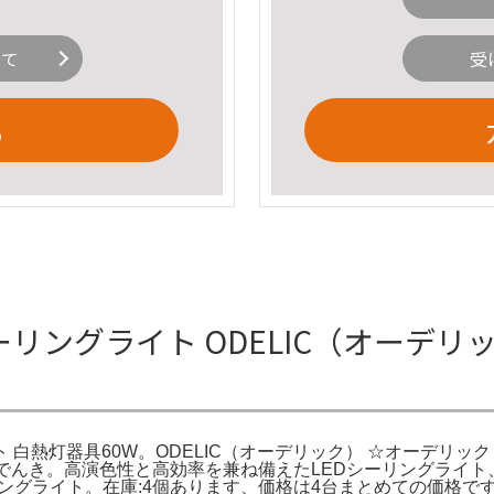
いて
受
る
 LEDシーリングライト ODELIC（オー
 白熱灯器具60W。ODELIC（オーデリック） ☆オーデリック OL
イト : でんき。高演色性と高効率を兼ね備えたLEDシーリングライト
型シーリングライト。在庫:4個あります、価格は4台まとめての価格