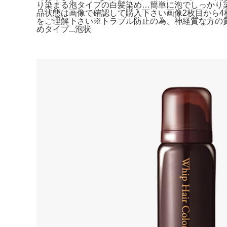
り染まる泡タイプの白髪染め…簡単に泡でしっかり染まる初心者で
品状態は画像で確認して購入下さい画像2枚目から
をご理解下さい※トラブル防止の為、神経質な方の質問
めタイプ...泡状