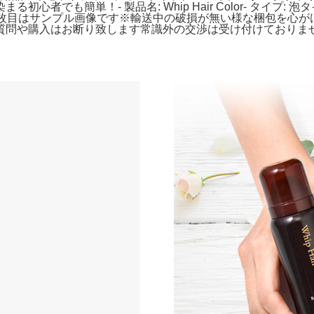
も簡単！- 製品名: Whip Hair Color- タイプ: 泡タイ
4枚目はサンプル画像です※輸送中の破損が無い様な梱包を心が
や購入はお断り致します常識外の交渉は受け付けておりませんよ