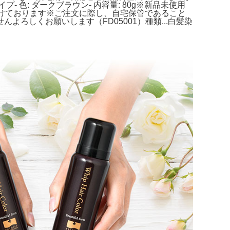
プ- 色: ダークブラウン- 内容量: 80g※新品未使用
けております※ご注文に際し、自宅保管であること
ろしくお願いします（FD05001）種類...白髪染