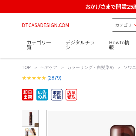
おかげさまで開設25
DTCASADESIGN.COM
カテゴリ一
デジタルチラ
Howto情
覧
シ
報
TOP
ヘアケア
カラーリング・白髪染め
ソワニ
(2879)