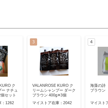
 KURO ク
VALANROSE KURO ク
海藻の詩
ー ナチュ
リームシャンプー ダーク
ブラウン
2個セット
ブラウン 400g✕3個
庫：
1262
マイストア在庫：
2042
マイスト