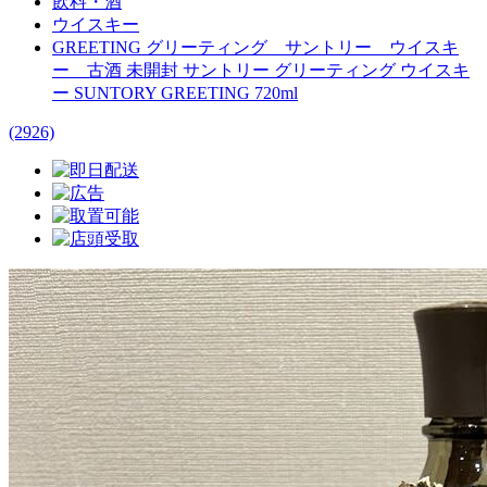
飲料・酒
ウイスキー
GREETING グリーティング サントリー ウイスキ
ー 古酒 未開封 サントリー グリーティング ウイスキ
ー SUNTORY GREETING 720ml
(2926)