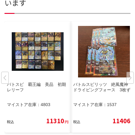
います
バトスピ 覇王編 美品 初期
バトルスピリッツ 絶風魔神
レリーフ
ドライビングフォース 3枚ずつ
マイストア在庫：
4803
マイストア在庫：
1537
11310
11406
税込
円
税込
円