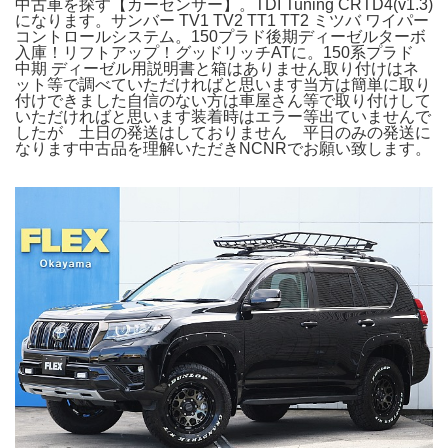
中古車を探す【カーセンサー】。TDI Tuning CRTD4(v1.3)
になります。サンバー TV1 TV2 TT1 TT2 ミツバ ワイパー
コントロールシステム。150プラド後期ディーゼルターボ
入庫！リフトアップ！グッドリッチATに。150系プラド
中期 ディーゼル用説明書と箱はありません取り付けはネ
ット等で調べていただければと思います当方は簡単に取り
付けできました自信のない方は車屋さん等で取り付けして
いただければと思います装着時はエラー等出ていませんで
したが 土日の発送はしておりません 平日のみの発送に
なります中古品を理解いただきNCNRでお願い致します。