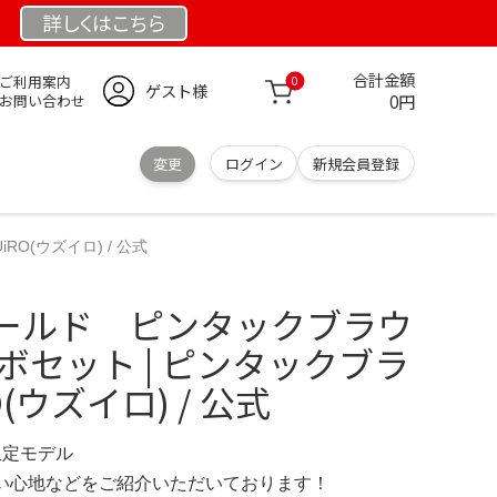
詳しくは
こちら
合計金額
ご利用案内
0
ゲスト様
0円
お問い合わせ
変更
ログイン
新規会員登録
O(ウズイロ) / 公式
ールド ピンタックブラウ
ボセット | ピンタックブラ
O(ウズイロ) / 公式
 限定モデル
の使い心地などをご紹介いただいております！