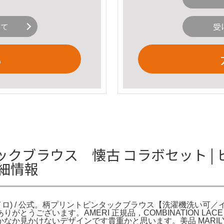
いて
受
る
ブラウス 懐古 コラボセット | 
詳細情報
O(ウズイロ) / 公式。柄プリントピンタックブラウス【洗濯機洗
とうございます。AMERI 正規品，COMBINATION LA
か見かけないデザインです貴重かと思います。美品 MARILYN