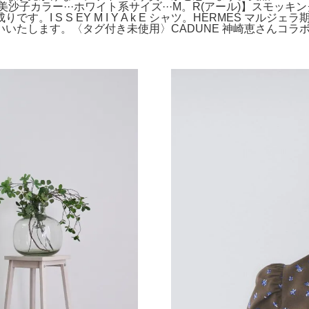
子カラー···ホワイト系サイズ···M。R(アール)】スモッキン
 S S EY M I Y A k E シャツ。HERMES マルジ
いたします。〈タグ付き未使用〉CADUNE 神崎恵さんコラ