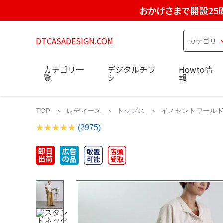
おかげさまで開設25
DTCASADESIGN.COM
カテゴリ一
デジタルチラ
Howto情
覧
シ
報
TOP
レディース
トップス
イノセントワールド 
(2975)