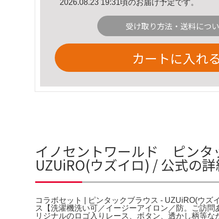
2026.08.23 19:31頃のお届け予定です。
受け取り方法・送料につ
カートに入れ
イノセントワールド ピンタック
UZUiRO(ウズイロ) / 公式の
コラボセット | ピンタックブラウス - UZUiR
ス【洗濯機洗い可／イージーアイロン／防。ご訪問ありが
リジナルのロゴ入りレース、ボタン、透かし柄等なかな