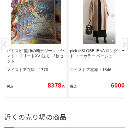
バトスピ 龍神の覇王ジーク・ヤ
pick☆SLOBE IENA ロングコー
マト・フリードXV 烈火 3枚セ
ト ノーカラー ベージュ
ット
マイストア在庫：
1776
マイストア在庫：
1646
8378
6000
税込
円
税込
円
近くの売り場の商品