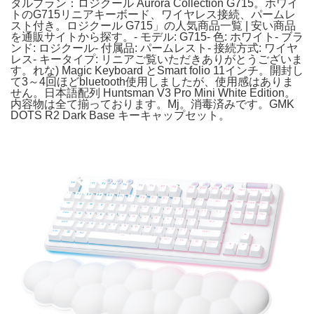
タルプラン：ロジクール Aurora Collection G715。ホワイ
トのG715リニアキーボード、ワイヤレス接続、パームレ
スト付き。ロジクール G715」の人気商品一覧 | 安い商品
を通販サイトから探す。- モデル: G715- 色: ホワイト- ブラ
ンド: ロジクール- 付属品: パームレスト- 接続方式: ワイヤ
レス- キータイプ: リニアご覧いただきありがとうございま
す。れな) Magic Keyboard とSmart folio 11インチ。開封し
て3～4回ほどbluetooth使用しましたが、使用感はありま
せん。日本語配列 Huntsman V3 Pro Mini White Edition。
内容物は全て揃っております。Mj。消毒済みです。GMK
DOTS R2 Dark Base キーキャップセット。