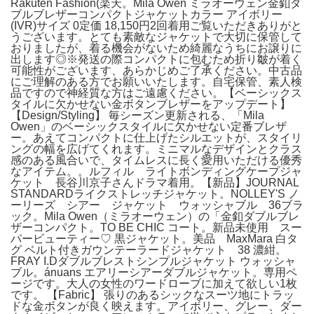
Rakuten Fashion(楽天。Mila Owen ミラオーウェン金釦ダ
ブルブレザーコンパクトジャケットカラー アイボリー
(IVR)サイズ 0定価 18,150円2回着用ご覧いただきありがと
うございます。とても素敵なジャケットで大切に保管して
おりましたが、着る機会がないため綺麗なうちにお譲りに
出します◎※発送の際コンパクトに包むため折り皺が着く
可能性がございます、あらかじめご了承ください。中古品
にご理解のある方でお願いいたします。自宅保管、素人検
品ですので神経質な方はご遠慮ください。【ベーシックス
タイルに欠かせない金ボタンブレザーをアップデート】
【Design/Styling】 毎シーズン更新される、「Mila
Owen」のベーシックスタイルに欠かせない定番ブレザ
ー。あえてコンパクトに仕上げたシルエットが、スタイリ
ングの幅を広げてくれます。ミニマルなデザインとクラス
感のある風合いで、タイムレスに長く愛用いただける優秀
なアイテム。。ルフィル ライトボンディングケープジャ
ケット 長谷川京子さんドラマ着用。【新品】JOURNAL
STANDARDライクストレッチジャケット。NOLLEY'S ノ
ーリーズ シアー ジャケット ウォッシャブル 36ブラ
ック。Mila Owen（ミラオーウェン）の「金釦ダブルブレ
ザーコンパクト。TO BE CHIC コート。新品未使用 スー
パービューティー♡ 黒ジャケット。美品 MaxMara 白タ
グ ベルト付きガウンテーラードジャケット 38 濃紺。
FRAY I.Dダブルブレストシンプルジャケット ウォッシャ
ブル。ánuans エアリーシアーダブルジャケット。専用ペ
ージです。大人の女性のワードローブに加えて欲しい1枚
です。 【Fabric】 張りのあるシックなスーツ地にトラッ
ドな金ボタンが良く映えます。アイボリー、グレー、ダー