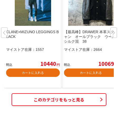
CLANE×MIZUNO LEGGINGS B
【最高峰】DRAWER 本革スタジ
LACK
ャン オールブラック ウール/
シルク混 38
マイストア在庫：
1557
マイストア在庫：
2664
10440
10069
税込
円
税込
円
カートに入れる
カートに入れる
このカテゴリをもっと見る