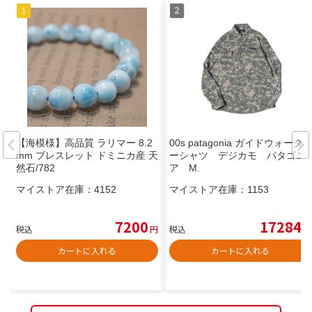
【海模様】高品質 ラリマー 8.2
00s patagonia ガイドウォータ
mm ブレスレット ドミニカ産 天
ーシャツ デジカモ パタゴニ
然石/782
ア M.
マイストア在庫：
4152
マイストア在庫：
1153
7200
17284
税込
円
税込
円
カートに入れる
カートに入れる