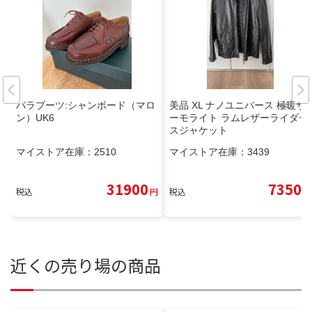
パラブーツ:シャンボード（マロ
美品 XL ナノユニバース 極暖サ
ン）UK6
ーモライト ラムレザーライダー
スジャケット
マイストア在庫：
2510
マイストア在庫：
3439
31900
7350
税込
円
税込
円
近くの売り場の商品