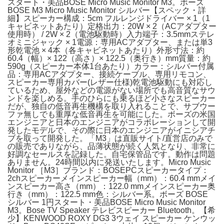
スタート・美品BOSE Micro Music Monitor M3。ボーズ
BOSE M3 Micro Music Monitor シルバー【スペック・詳
細】スピーカー構成：5cm フルレンジドライバー × 1（1
キャビネットあたり）定格出力：20W × 2（ACアダプター
使用時） / 2W × 2（電池駆動時）入力端子：3.5mmステレ
オミニジャック × 1電源：専用ACアダプター、または単3
形乾電池 × 4本（各キャビネットあたり）外形寸法：約
60.4（幅）× 122（高さ）× 122.5（奥行き）mm質量：約
590g（スピーカー本体1台あたり）カラー：シルバー付属
品：専用ACアダプター、接続ケーブル、専用リモコン、
スピーカー専用カバー(レザー仕様)乾電池駆動にも対応し
ているため、屋外などの電源がない場所でも高音質なサウ
ンドを楽しめる。手のひらにも乗るほど小さなスピーカー
だが、独自の低音再生機構を取り入れることで、サブウー
ファ無しでも重厚な低音再生を可能にした。ボーズの米国
エンジニアと日本のエンジニアがコラボレーションして開
発したモデルで、その際に日本のエンジニアがイニシアチ
ブを取って開発した。「M3」は直販サイト/直営店のみで
の販売でありながら、品薄状態が続く人気となり、非常に
好調なセールスを記録した。自宅保管品です。動作は問題
ありません。24時間以内に発送いたします。Micro Music
Monitor ［M3］ブランド：BOSEPCスピーカータイプ：
2chスピーカーメインスピーカー幅（mm）：60.4 mmメイ
ンスピーカー高さ（mm）：122.0 mmメインスピーカー奥
行き（mm）：122.5 mm色：シルバー系。ボーズ BOSE
シルバー 1円スタート・美品BOSE Micro Music Monitor
M3。Bose TV Speaker テレビスピーカー Bluetooth。【希
少】KENWOOD ROXY DG3 3ウェイ スピーカー ケンウッ