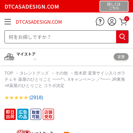
詳しくは
DTCASADESIGN.COM
こちら
0
DTCASADESIGN.COM
マイストア
変更
TOP
タレントグッズ
その他
悠木碧 直筆サイン入りポラ
チェキ 薬屋のひとりごと ━━*＼ Xキャンペーン ／*━━ JR東海
×#薬屋のひとりごと コラボ決定
(2918)