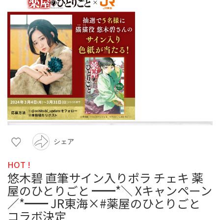
シェア
HOT !
悠木碧 直筆サイン入りポラ チェキ 薬
屋のひとりごと ━━*＼ Xキャンペーン
／*━━ JR東海×#薬屋のひとりごと
コラボ決定