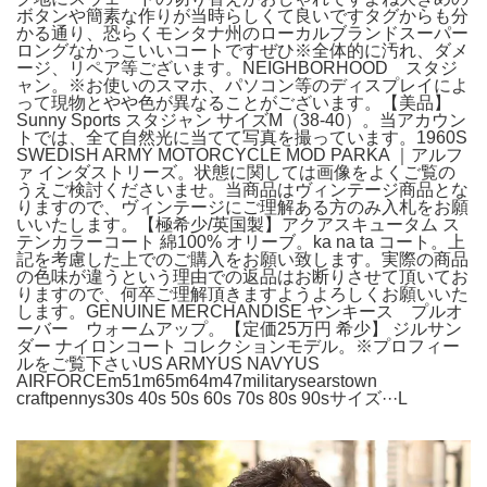
ボタンや簡素な作りが当時らしくて良いですタグからも分
かる通り、恐らくモンタナ州のローカルブランドスーパー
ロングなかっこいいコートですぜひ※全体的に汚れ、ダメ
ージ、リペア等ございます。NEIGHBORHOOD スタジ
ャン。※お使いのスマホ、パソコン等のディスプレイによ
って現物とやや色が異なることがございます。【美品】
Sunny Sports スタジャン サイズM（38-40）。当アカウン
トでは、全て自然光に当てて写真を撮っています。1960S
SWEDISH ARMY MOTORCYCLE MOD PARKA ｜アルフ
ァ インダストリーズ。状態に関しては画像をよくご覧の
うえご検討くださいませ。当商品はヴィンテージ商品とな
りますので、ヴィンテージにご理解ある方のみ入札をお願
いいたします。【極希少/英国製】アクアスキュータム ス
テンカラーコート 綿100% オリーブ。ka na ta コート。上
記を考慮した上でのご購入をお願い致します。実際の商品
の色味が違うという理由での返品はお断りさせて頂いてお
りますので、何卒ご理解頂きますようよろしくお願いいた
します。GENUINE MERCHANDISE ヤンキース プルオ
ーバー ウォームアップ。【定価25万円 希少】 ジルサン
ダー ナイロンコート コレクションモデル。※プロフィー
ルをご覧下さいUS ARMYUS NAVYUS
AIRFORCEm51m65m64m47militarysearstown
craftpennys30s 40s 50s 60s 70s 80s 90sサイズ···L